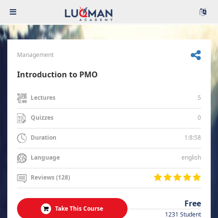
Management
Introduction to PMO
5
Lectures
0
Quizzes
1:8:58
Duration
english
Language
Reviews (128)
Free
Take This Course
1231 Student