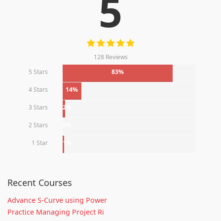
5
128 Reviews
5 Stars
83%
4 Stars
14%
3 Stars
2%
2 Stars
0%
1 Star
1%
Recent Courses
Advance S-Curve using Power
Practice Managing Project Ri