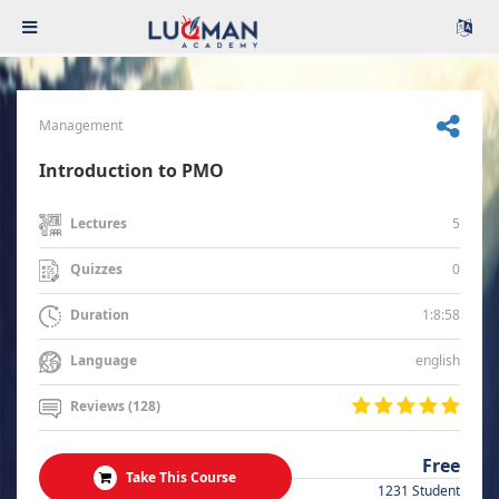
Management
Introduction to PMO
5
Lectures
0
Quizzes
1:8:58
Duration
english
Language
Reviews (128)
Free
Take This Course
1231 Student