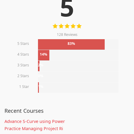
5
128 Reviews
5 Stars
83%
4 Stars
14%
3 Stars
2%
2 Stars
0%
1 Star
1%
Recent Courses
Advance S-Curve using Power
Practice Managing Project Ri