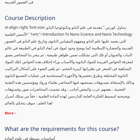
فى العصور القديمة
Course Description
xt-align: right; font-size:
يتناول كورس " مقدمة فى علم النانو وتكنولوجيا النانو
1em;">Introduction To Nano Science and Nano Technology
" الأسس العلمية
التى يعتمد عليها علم النانو ومفهوم المقياس النانوى وتاريخ علم النانو فى العصور
القديمة والحضارة الإسلامية كما يوضح وجود لمواد فى أبعاد النانو في الطبيعة في عالم
النبات والحيوان أو تلك التى تشكلت ضمن ظواهر طبيعية ، ثم يبحر بنا المحاضر بعمق
لمعرفة الخواص الفريدة للمواد النانوية والأسباب وراء إختلاف هذه الخواص لتلك المواد
المتناهية فى الصغر عن نظيراتها كبيرة الحجم ، ثم يلقى الضوء على أشكال التراكيب
النانوية المختلفة وطرق تحضيرها والأجهزة المستخدمة فى عمليات التصنيع النانوى
وذالك بالإستعانة بفيديوهات يستشهد فيها المحاضر بعلماء ورواد ومؤسسين هذه التقنية
العجيبة ، بعضهم عرب والبعض أجانب ، وقد تضمنت المحاضرات صور وفيديوهات
توضيحية لتبسيط الفكرة العامة للدارسين لهذه المادة العلمية ، حقاً من يمتلك أسرار
هذا العلم ، سوف يتحكم بالعالم!
More
What are the requirements for this course?
أساسيات بسيطة فى علوم المادة