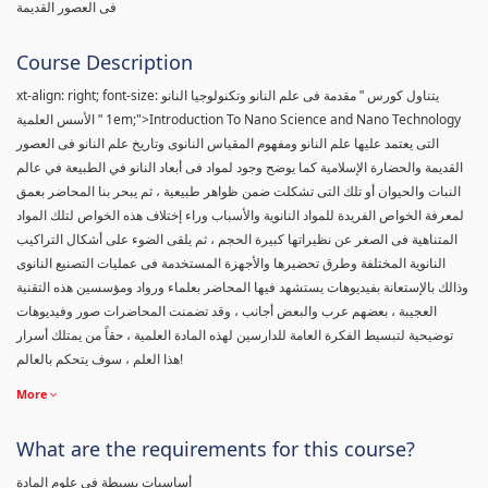
فى العصور القديمة
Course Description
xt-align: right; font-size:
يتناول كورس " مقدمة فى علم النانو وتكنولوجيا النانو
1em;">Introduction To Nano Science and Nano Technology
" الأسس العلمية
التى يعتمد عليها علم النانو ومفهوم المقياس النانوى وتاريخ علم النانو فى العصور
القديمة والحضارة الإسلامية كما يوضح وجود لمواد فى أبعاد النانو في الطبيعة في عالم
النبات والحيوان أو تلك التى تشكلت ضمن ظواهر طبيعية ، ثم يبحر بنا المحاضر بعمق
لمعرفة الخواص الفريدة للمواد النانوية والأسباب وراء إختلاف هذه الخواص لتلك المواد
المتناهية فى الصغر عن نظيراتها كبيرة الحجم ، ثم يلقى الضوء على أشكال التراكيب
النانوية المختلفة وطرق تحضيرها والأجهزة المستخدمة فى عمليات التصنيع النانوى
وذالك بالإستعانة بفيديوهات يستشهد فيها المحاضر بعلماء ورواد ومؤسسين هذه التقنية
العجيبة ، بعضهم عرب والبعض أجانب ، وقد تضمنت المحاضرات صور وفيديوهات
توضيحية لتبسيط الفكرة العامة للدارسين لهذه المادة العلمية ، حقاً من يمتلك أسرار
هذا العلم ، سوف يتحكم بالعالم!
More
What are the requirements for this course?
أساسيات بسيطة فى علوم المادة