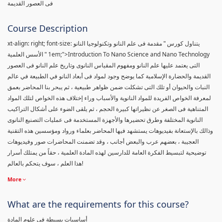
فى العصور القديمة
Course Description
xt-align: right; font-size:
يتناول كورس " مقدمة فى علم النانو وتكنولوجيا النانو
1em;">Introduction To Nano Science and Nano Technology
" الأسس العلمية
التى يعتمد عليها علم النانو ومفهوم المقياس النانوى وتاريخ علم النانو فى العصور
القديمة والحضارة الإسلامية كما يوضح وجود لمواد فى أبعاد النانو في الطبيعة في عالم
النبات والحيوان أو تلك التى تشكلت ضمن ظواهر طبيعية ، ثم يبحر بنا المحاضر بعمق
لمعرفة الخواص الفريدة للمواد النانوية والأسباب وراء إختلاف هذه الخواص لتلك المواد
المتناهية فى الصغر عن نظيراتها كبيرة الحجم ، ثم يلقى الضوء على أشكال التراكيب
النانوية المختلفة وطرق تحضيرها والأجهزة المستخدمة فى عمليات التصنيع النانوى
وذالك بالإستعانة بفيديوهات يستشهد فيها المحاضر بعلماء ورواد ومؤسسين هذه التقنية
العجيبة ، بعضهم عرب والبعض أجانب ، وقد تضمنت المحاضرات صور وفيديوهات
توضيحية لتبسيط الفكرة العامة للدارسين لهذه المادة العلمية ، حقاً من يمتلك أسرار
هذا العلم ، سوف يتحكم بالعالم!
More
What are the requirements for this course?
أساسيات بسيطة فى علوم المادة