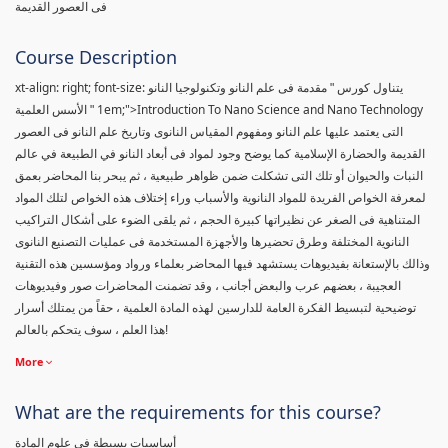
فى العصور القديمة
Course Description
xt-align: right; font-size:
يتناول كورس " مقدمة فى علم النانو وتكنولوجيا النانو
1em;">Introduction To Nano Science and Nano Technology
" الأسس العلمية
التى يعتمد عليها علم النانو ومفهوم المقياس النانوى وتاريخ علم النانو فى العصور
القديمة والحضارة الإسلامية كما يوضح وجود لمواد فى أبعاد النانو في الطبيعة في عالم
النبات والحيوان أو تلك التى تشكلت ضمن ظواهر طبيعية ، ثم يبحر بنا المحاضر بعمق
لمعرفة الخواص الفريدة للمواد النانوية والأسباب وراء إختلاف هذه الخواص لتلك المواد
المتناهية فى الصغر عن نظيراتها كبيرة الحجم ، ثم يلقى الضوء على أشكال التراكيب
النانوية المختلفة وطرق تحضيرها والأجهزة المستخدمة فى عمليات التصنيع النانوى
وذالك بالإستعانة بفيديوهات يستشهد فيها المحاضر بعلماء ورواد ومؤسسين هذه التقنية
العجيبة ، بعضهم عرب والبعض أجانب ، وقد تضمنت المحاضرات صور وفيديوهات
توضيحية لتبسيط الفكرة العامة للدارسين لهذه المادة العلمية ، حقاً من يمتلك أسرار
هذا العلم ، سوف يتحكم بالعالم!
More
What are the requirements for this course?
أساسيات بسيطة فى علوم المادة