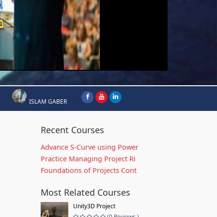
ISLAM GABER
Recent Courses
Advance S-Curve using Power
Practice Managing Project Ri
Foundations of Projects Cont
Most Related Courses
Unity3D Project
(0 Reviews )