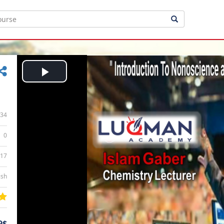
Play
Video
34
0
:17
ish
9$