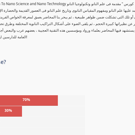
tion To Nano Science and Nano Technology
 كورس " مقدمة فى علم النانو وتكنولوجيا النانو
د عليها علم النانو ومفهوم المقياس النانوى وتاريخ علم النانو فى العصور القديمة والحضارة ال
 أو تلك التى تشكلت ضمن ظواهر طبيعية ، ثم يبحر بنا المحاضر بعمق لمعرفة الخواص الفريدة لل
عن نظيراتها كبيرة الحجم ، ثم يلقى الضوء على أشكال التراكيب النانوية المختلفة وطرق تحض
يستشهد فيها المحاضر بعلماء ورواد ومؤسسين هذه التقنية العجيبة ، بعضهم عرب والبعض أ
العامة للدارسين لهذه المادة العلمية ، حقاً من يمتلك أسرار هذا العلم ، سوف يتحكم بالعالم!
se?
70%
30%
%
%