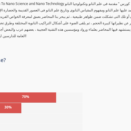
tion To Nano Science and Nano Technology
 كورس " مقدمة فى علم النانو وتكنولوجيا النانو
د عليها علم النانو ومفهوم المقياس النانوى وتاريخ علم النانو فى العصور القديمة والحضارة ال
 أو تلك التى تشكلت ضمن ظواهر طبيعية ، ثم يبحر بنا المحاضر بعمق لمعرفة الخواص الفريدة لل
عن نظيراتها كبيرة الحجم ، ثم يلقى الضوء على أشكال التراكيب النانوية المختلفة وطرق تحض
يستشهد فيها المحاضر بعلماء ورواد ومؤسسين هذه التقنية العجيبة ، بعضهم عرب والبعض أ
العامة للدارسين لهذه المادة العلمية ، حقاً من يمتلك أسرار هذا العلم ، سوف يتحكم بالعالم!
se?
70%
30%
%
%