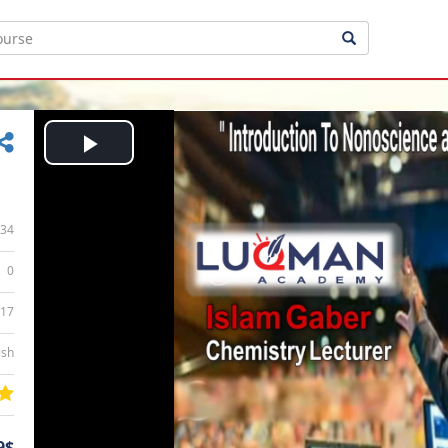
Play
Video
34
0
:17
ish
9$