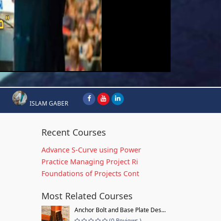
ISLAM GABER
Recent Courses
Advance S-Curve using Power
Practice Managing Project Ri
Foundations of Projects Cont
Most Related Courses
Anchor Bolt and Base Plate Des...
(0 Reviews )