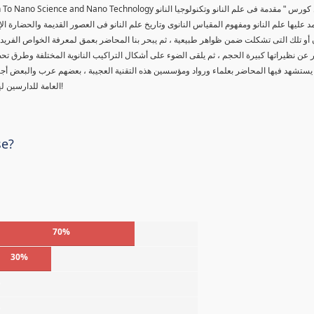
tion To Nano Science and Nano Technology
 كورس " مقدمة فى علم النانو وتكنولوجيا النانو
د عليها علم النانو ومفهوم المقياس النانوى وتاريخ علم النانو فى العصور القديمة والحضارة ال
 أو تلك التى تشكلت ضمن ظواهر طبيعية ، ثم يبحر بنا المحاضر بعمق لمعرفة الخواص الفريدة لل
عن نظيراتها كبيرة الحجم ، ثم يلقى الضوء على أشكال التراكيب النانوية المختلفة وطرق تحض
يستشهد فيها المحاضر بعلماء ورواد ومؤسسين هذه التقنية العجيبة ، بعضهم عرب والبعض أ
العامة للدارسين لهذه المادة العلمية ، حقاً من يمتلك أسرار هذا العلم ، سوف يتحكم بالعالم!
se?
70%
30%
%
%