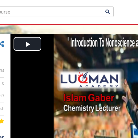
Play
Video
34
0
:17
ish
9$