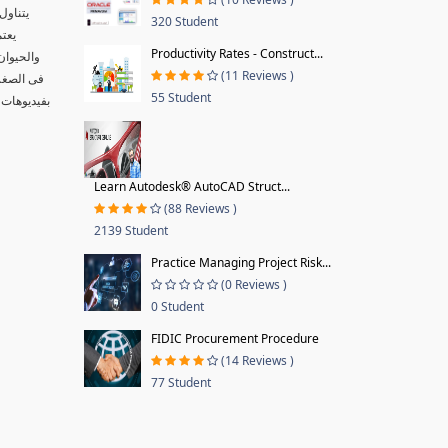
يتناول
320 Student
يعتم
Productivity Rates - Construct...
والحيوان
(11 Reviews )
فى الصغر 
55 Student
بفيديوهات 
Learn Autodesk® AutoCAD Struct...
(88 Reviews )
2139 Student
Practice Managing Project Risk...
(0 Reviews )
0 Student
FIDIC Procurement Procedure
(14 Reviews )
77 Student