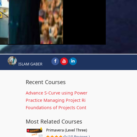
ISLAM GABER
Recent Courses
Advance S-Curve using Power
Practice Managing Project Ri
Foundations of Projects Cont
Most Related Courses
Primavera (Level Three)
(10 Reviews )