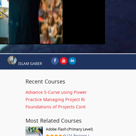
ISLAM GABER
Recent Courses
Advance S-Curve using Power
Practice Managing Project Ri
Foundations of Projects Cont
Most Related Courses
Adobe Flash (Primary Level)
(21 Reviews )