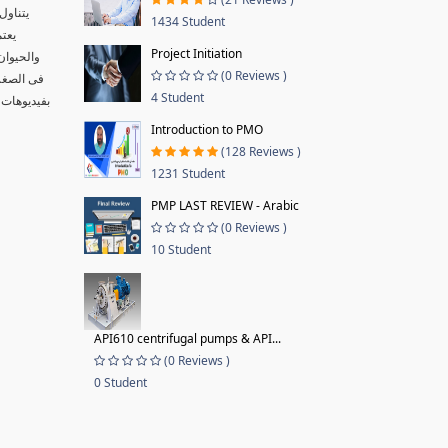
يتناول
1434 Student
يعتم
Project Initiation
والحيوان
(0 Reviews )
فى الصغر 
4 Student
بفيديوهات 
Introduction to PMO
(128 Reviews )
1231 Student
PMP LAST REVIEW - Arabic
(0 Reviews )
10 Student
API610 centrifugal pumps & API...
(0 Reviews )
0 Student