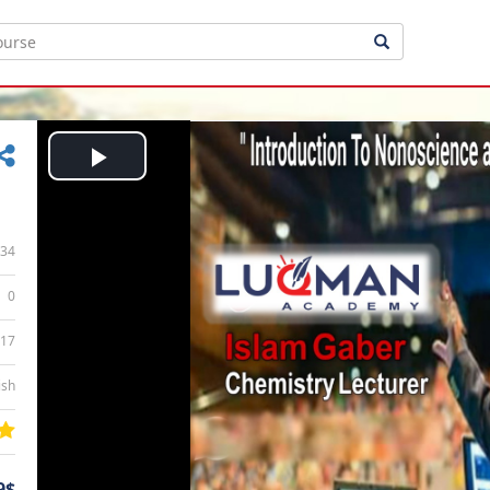
Play
Video
34
0
:17
ish
9$