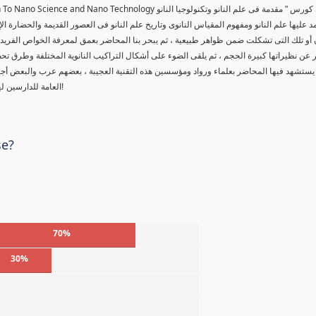
tion To Nano Science and Nano Technology
 كورس " مقدمة فى علم النانو وتكنولوجيا النانو
د عليها علم النانو ومفهوم المقياس النانوى وتاريخ علم النانو فى العصور القديمة والحضارة ال
 أو تلك التى تشكلت ضمن ظواهر طبيعية ، ثم يبحر بنا المحاضر بعمق لمعرفة الخواص الفريدة لل
عن نظيراتها كبيرة الحجم ، ثم يلقى الضوء على أشكال التراكيب النانوية المختلفة وطرق تحض
يستشهد فيها المحاضر بعلماء ورواد ومؤسسين هذه التقنية العجيبة ، بعضهم عرب والبعض أ
العامة للدارسين لهذه المادة العلمية ، حقاً من يمتلك أسرار هذا العلم ، سوف يتحكم بالعالم!
se?
70%
30%
%
%