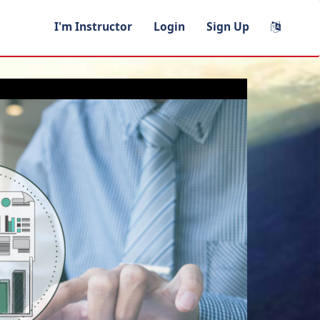
I'm Instructor
Login
Sign Up