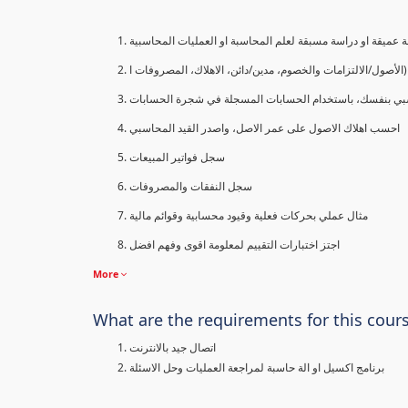
 عميقة او دراسة مسبقة لعلم المحاسبة او العمليات المحاسبية
الأصول/الالتزامات والخصوم، مدين/دائن، الاهلاك، المصروفات ا
بي بنفسك، باستخدام الحسابات المسجلة في شجرة الحسابات
احسب اهلاك الاصول على عمر الاصل، واصدر القيد المحاسبي
سجل فواتير المبيعات
سجل النفقات والمصروفات
مثال عملي بحركات فعلية وقيود محسابية وقوائم مالية
اجتز اختبارات التقييم لمعلومة اقوى وفهم افضل
More
What are the requirements for this cour
اتصال جيد بالانترنت
برنامج اكسيل او الة حاسبة لمراجعة العمليات وحل الاسئلة