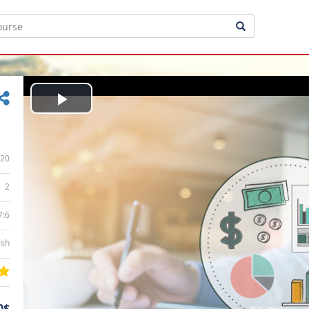
Play
Video
20
2
7:6
ish
0$