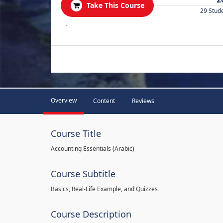
Take This Course
29 Stud
.
Overview
Content
Reviews
Course Title
Accounting Essentials (Arabic)
Course Subtitle
Basics, Real-Life Example, and Quizzes
Course Description