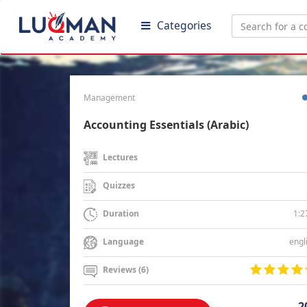
Categories
Management
Accounting Essentials (Arabic)
Lectures
Quizzes
1:2
Duration
engl
Language
Reviews (6)
2