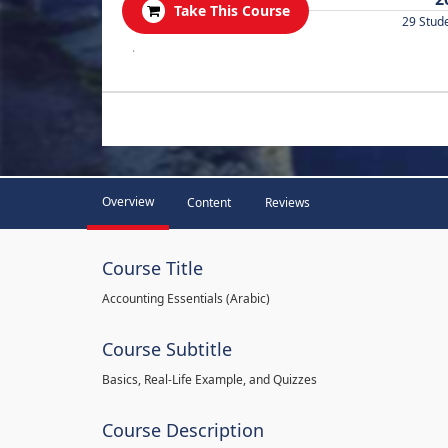
Take This Course
29 Stud
.
Overview
Content
Reviews
Course Title
Accounting Essentials (Arabic)
Course Subtitle
Basics, Real-Life Example, and Quizzes
Course Description