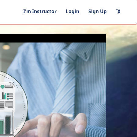
I'm Instructor
Login
Sign Up