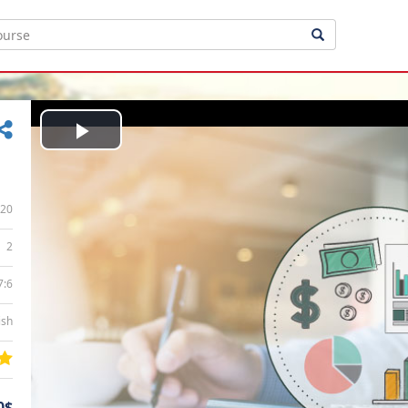
Play
Video
20
2
7:6
ish
0$