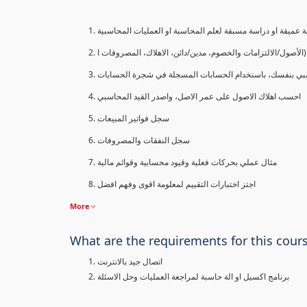
 عميقة او دراسة مسبقة لعلم المحاسبة او العمليات المحاسبية
الأصول/الالتزامات والخصوم، مدين/دائن، الاهلاك، المصروفات ا
بي بنفسك، باستخدام الحسابات المسجلة في شجرة الحسابات
احسب اهلاك الاصول على عمر الاصل، واصدر القيد المحاسبي
سجل فواتير المبيعات
سجل النفقات والمصروفات
مثال عملي بحركات فعلية وقيود محسابية وقوائم مالية
اجتز اختبارات التقييم لمعلومة اقوى وفهم افضل
More
What are the requirements for this cour
اتصال جيد بالانترنت
برنامج اكسيل او الة حاسبة لمراجعة العمليات وحل الاسئلة