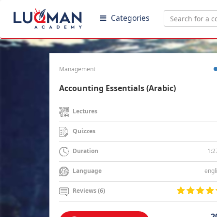
Categories
Management
Accounting Essentials (Arabic)
Lectures
Quizzes
1:2
Duration
engl
Language
Reviews (6)
2