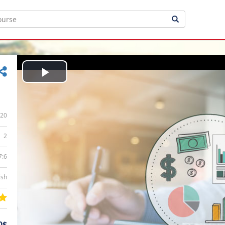
Play
Video
20
2
7:6
ish
0$