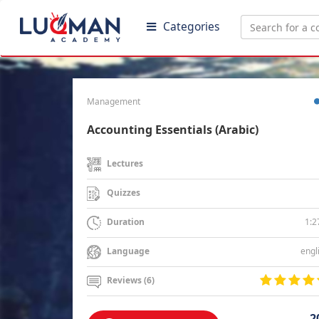
Categories
Management
Accounting Essentials (Arabic)
Lectures
Quizzes
1:2
Duration
engl
Language
Reviews (6)
2