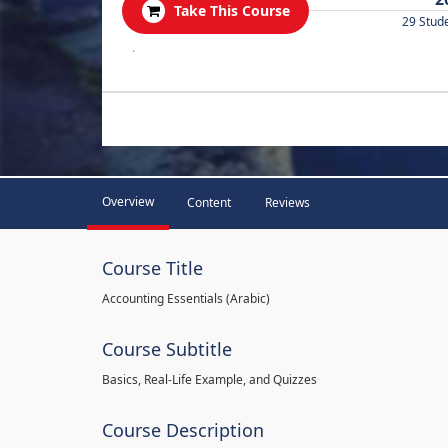
Take This Course
29 Stud
.
Overview
Content
Reviews
Course Title
Accounting Essentials (Arabic)
Course Subtitle
Basics, Real-Life Example, and Quizzes
Course Description