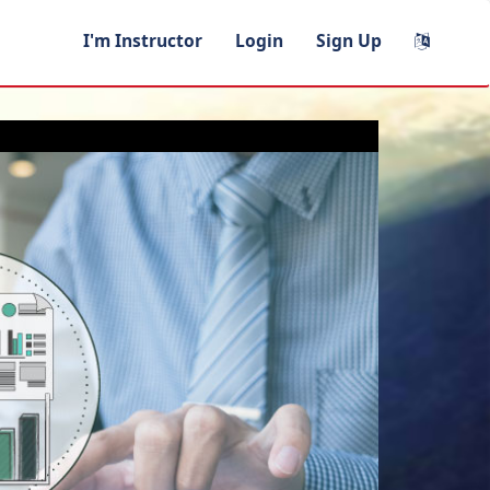
I'm Instructor
Login
Sign Up