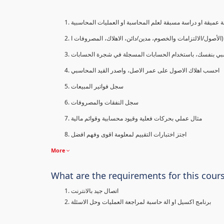
 عميقة او دراسة مسبقة لعلم المحاسبة او العمليات المحاسبية
الأصول/الالتزامات والخصوم، مدين/دائن، الاهلاك، المصروفات ا
بي بنفسك، باستخدام الحسابات المسجلة في شجرة الحسابات
احسب اهلاك الاصول على عمر الاصل، واصدر القيد المحاسبي
سجل فواتير المبيعات
سجل النفقات والمصروفات
مثال عملي بحركات فعلية وقيود محسابية وقوائم مالية
اجتز اختبارات التقييم لمعلومة اقوى وفهم افضل
More
What are the requirements for this cour
اتصال جيد بالانترنت
برنامج اكسيل او الة حاسبة لمراجعة العمليات وحل الاسئلة