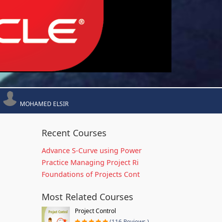
MOHAMED ELSIR
Recent Courses
Advance S-Curve using Power
Practice Managing Project Ri
Foundations of Projects Cont
Most Related Courses
Project Control
(116 Reviews )