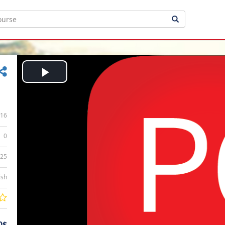
Play
Video
16
0
:25
ish
0$