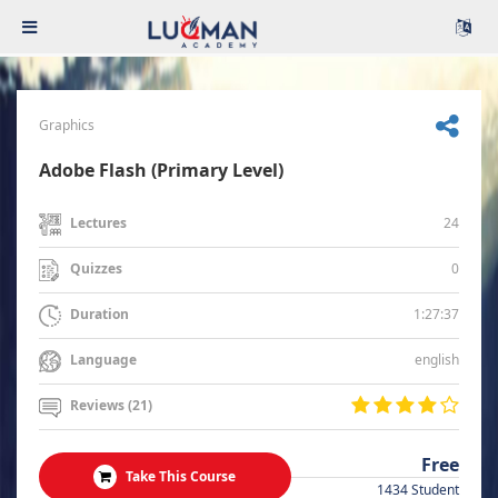
Graphics
Adobe Flash (Primary Level)
24
Lectures
0
Quizzes
1:27:37
Duration
english
Language
Reviews (21)
Free
Take This Course
1434 Student