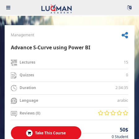
Management
Advance S-Curve using Power BI
15
Lectures
0
Quizzes
2:34:35
Duration
arabic
Language
Reviews (0)
50$
Take This Course
0 Student