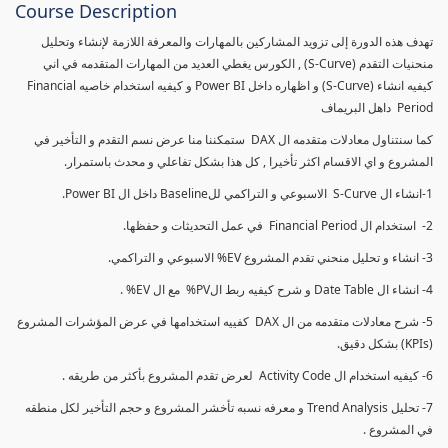
Course Description
تهدف هذه الدورة إلى تزويد المشاركين بالمهارات والمعرفة اللازمة لإنشاء وتحليل
منحنيات التقدم (S-Curve) , الكورس يغطي العديد من المهارات المتقدمه في اني
كيفيه انشاء (S-Curve) و اظهاره داخل Power BI و كيفيه استخدام خاصيه Financial
Period داهل البريماف
كما سنتناول معادلات متقدمه ال DAX ستمكننا منا عرض نسم التقدم و التأخير في
المشروع و اي الاقسام اكثر تأخيرا , كل هذا بشكل تفاعلي و محدث باستمرار.
1-انشاء ال S-Curve الاسبوعي و التراكمي للBaseline داخل ال Power BI.
2- استخدام ال Financial Period في عمل التحديثات و حفظها.
3- انشاء و تحليل منحني تقدم المشروع EV% الاسبوعي و التراكمي.
4- انشاء ال Date Table و شرح كيفيه ربط الPV% مع ال EV% .
5- شرح معادلات متقدمه من ال DAX كفييه استخدامها في عرض المؤشرات المشروع
(KPIs) بشكل دقيق.
6- كيفيه استخدام ال Activity Code لعرض تقدم المشروع بأكثر من طريقه .
7- تحليل Trend Analysis و معرفه نسبه تأخشر المشروع و حجم التأخير لكل منطقه
في المشروع .