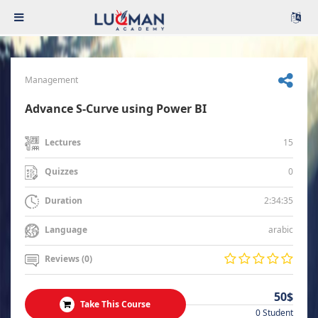
Management
Advance S-Curve using Power BI
15
Lectures
0
Quizzes
2:34:35
Duration
arabic
Language
Reviews (0)
50$
Take This Course
0 Student