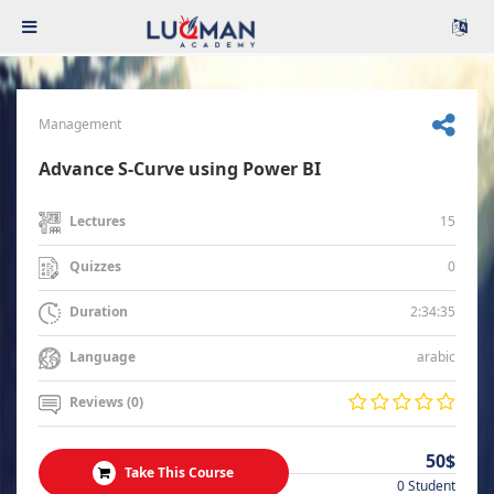
Management
Advance S-Curve using Power BI
15
Lectures
0
Quizzes
2:34:35
Duration
arabic
Language
Reviews (0)
50$
Take This Course
0 Student