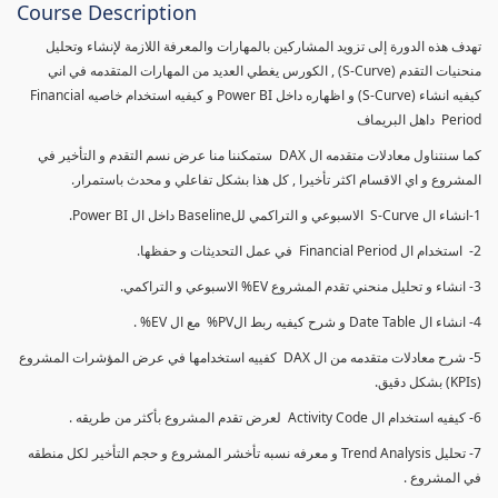
Course Description
تهدف هذه الدورة إلى تزويد المشاركين بالمهارات والمعرفة اللازمة لإنشاء وتحليل
منحنيات التقدم (S-Curve) , الكورس يغطي العديد من المهارات المتقدمه في اني
كيفيه انشاء (S-Curve) و اظهاره داخل Power BI و كيفيه استخدام خاصيه Financial
Period داهل البريماف
كما سنتناول معادلات متقدمه ال DAX ستمكننا منا عرض نسم التقدم و التأخير في
المشروع و اي الاقسام اكثر تأخيرا , كل هذا بشكل تفاعلي و محدث باستمرار.
1-انشاء ال S-Curve الاسبوعي و التراكمي للBaseline داخل ال Power BI.
2- استخدام ال Financial Period في عمل التحديثات و حفظها.
3- انشاء و تحليل منحني تقدم المشروع EV% الاسبوعي و التراكمي.
4- انشاء ال Date Table و شرح كيفيه ربط الPV% مع ال EV% .
5- شرح معادلات متقدمه من ال DAX كفييه استخدامها في عرض المؤشرات المشروع
(KPIs) بشكل دقيق.
6- كيفيه استخدام ال Activity Code لعرض تقدم المشروع بأكثر من طريقه .
7- تحليل Trend Analysis و معرفه نسبه تأخشر المشروع و حجم التأخير لكل منطقه
في المشروع .