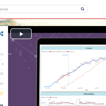
Play
Video
15
0
:35
bic
0$