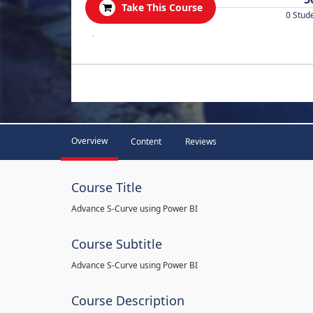
Take This Course
0 Stud
.
Overview
Content
Reviews
Course Title
Advance S-Curve using Power BI
Course Subtitle
Advance S-Curve using Power BI
Course Description