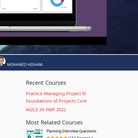
MOHAMED HISHAM
Recent Courses
Practice Managing Project Ri
Foundations of Projects Cont
AGILE IN PMP 2022
Most Related Courses
Planning Interview Questions
(183 Reviews )