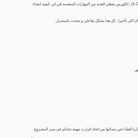
تهدف هذه الدورة إلى تزويد المشاركين بالمهارات والمعرفة اللازمة لإنشاء وتحليل منحنيات التقدم (S-Curve) , الكورس يغطي العديد من المهارات المتقدمه في اني كيفيه انشاء
اداره العليا حتي يتمكنوا من اتخاذ قرارت مهمه تتحكم في سير المشروع