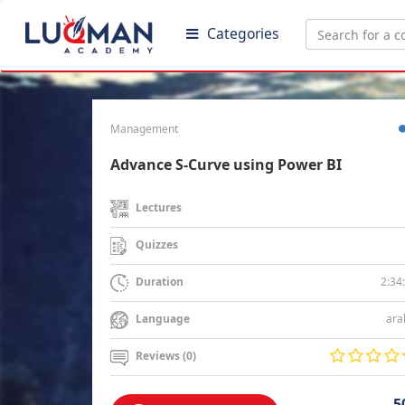
Categories
Management
Advance S-Curve using Power BI
Lectures
Quizzes
2:34
Duration
ara
Language
Reviews (0)
5