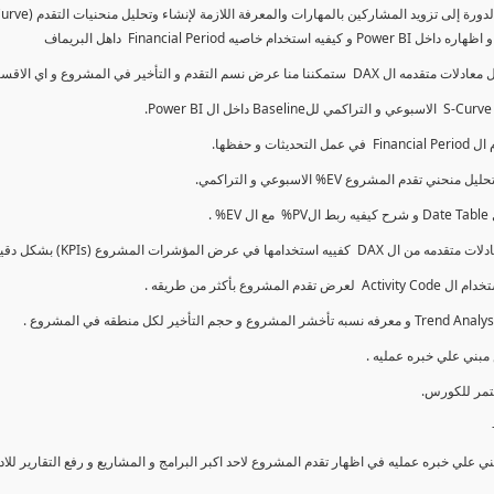
كما سنتناول معادلات متقدمه ال DAX و اي الاقسام اكثر تأخيرا , كل هذا بشكل تفاعلي و محدث باستمرار
ي علي خبره عمليه في اظهار تقدم المشروع لاحد اكبر البرامج و المشاريع و رفع التقارير لل