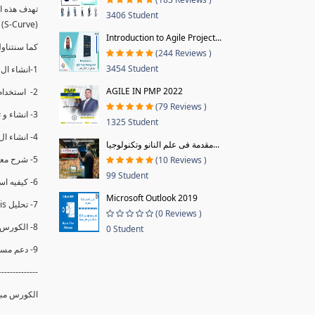
3406 Student
(S-Curve) و اظهاره داخل Power BI و كيفيه استخدام خاصيه Financial Period داهل البريماف
Introduction to Agile Project...
ستمكننا منا عرض نسم التقدم و التأخير في المشروع .
(244 Reviews )
3454 Student
1-انشاء ال S-Curve الاسبوعي و التراكمي للBaseline داخل ال Power BI.
AGILE IN PMP 2022
2- استخدام ال Financial Period في عمل التحديثات و حفظها.
(79 Reviews )
3- انشاء و تحليل منحني تقدم المشروع EV% الاسبوعي و التراكمي.
1325 Student
4- انشاء ال Date Table و شرح كيفيه ربط الPV% مع ال EV% .
مقدمة فى علم النانو وتكنولوجيا...
5- شرح معادلات متقدمه من ال DAX كفييه استخدامها في عرض المؤشرات المشروع (KPIs) بشكل دقيق.
(10 Reviews )
99 Student
6- كيفيه استخدام ال Activity Code لعرض تقدم المشروع بأكثر من طريقه .
Microsoft Outlook 2019
7- تحليل Trend Analysis و معرفه نسبه تأخشر المشروع و حجم التأخير لكل منطقه في المشروع .
(0 Reviews )
8- الكورس مبني علي خبره عمليه .
0 Student
9- دعم مستمر للكورس.
--------------
الكورس مبن.