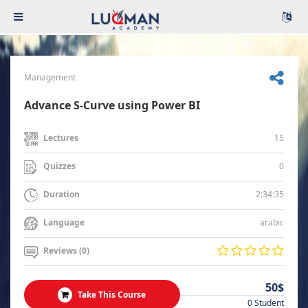
Management
Advance S-Curve using Power BI
15
Lectures
0
Quizzes
2:34:35
Duration
arabic
Language
Reviews (0)
50$
Take This Course
0 Student