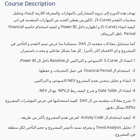
Course Description
تهدف هذه الدورة إلى تزويد المشاركين بالمهارات والمعرفة اللازمة لإنشاء وتحليل
منحنيات التقدم (S-Curve) , الكورس يغطي العديد من المهارات المتقدمه في اني
كيفيه انشاء (S-Curve) و اظهاره داخل Power BI و كيفيه استخدام خاصيه Financial
Period داهل البريماف
كما سنتناول معادلات متقدمه ال DAX ستمكننا منا عرض نسم التقدم و التأخير في
المشروع و اي الاقسام اكثر تأخيرا , كل هذا بشكل تفاعلي و محدث باستمرار.
1-انشاء ال S-Curve الاسبوعي و التراكمي للBaseline داخل ال Power BI.
2- استخدام ال Financial Period في عمل التحديثات و حفظها.
3- انشاء و تحليل منحني تقدم المشروع EV% الاسبوعي و التراكمي.
4- انشاء ال Date Table و شرح كيفيه ربط الPV% مع ال EV% .
5- شرح معادلات متقدمه من ال DAX كفييه استخدامها في عرض المؤشرات المشروع
(KPIs) بشكل دقيق.
6- كيفيه استخدام ال Activity Code لعرض تقدم المشروع بأكثر من طريقه .
7- تحليل Trend Analysis و معرفه نسبه تأخشر المشروع و حجم التأخير لكل منطقه
في المشروع .