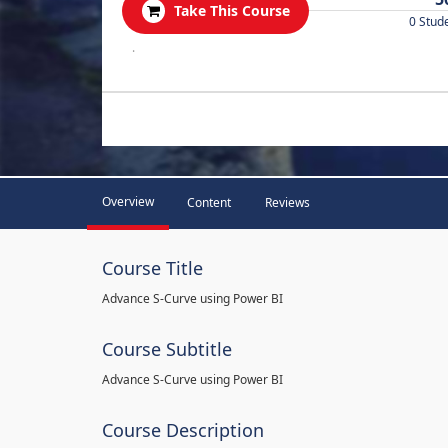
Take This Course
0 Stud
.
Overview
Content
Reviews
Course Title
Advance S-Curve using Power BI
Course Subtitle
Advance S-Curve using Power BI
Course Description