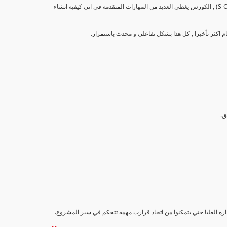
تهدف هذه الدورة إلى تزويد المشاركين بالمهارات والمعرفة اللازمة لإنشاء وتحليل منحنيات التقدم (S-Curve) , الكورس يغطي العديد من المهارات المتقدمه في اني كيفيه انشاء
اداره العليا حتي يتمكنوا من اتخاذ قرارت مهمه تتحكم في سير المشروع