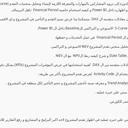
كما سنتناول معادلات متقدمه ال DAX و اي الاقسام اكثر تأخيرا , كل هذا بشكل تفاعلي و محدث باستمرار
ي علي خبره عمليه في اظهار تقدم المشروع لاحد اكبر البرامج و المشاريع و رفع التقارير لل