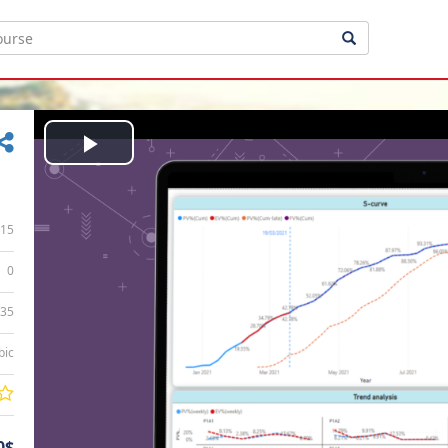
Play
Video
15
0
:35
bic
0$