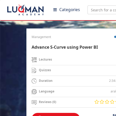
Categories
Management
Advance S-Curve using Power BI
Lectures
Quizzes
2:34
Duration
ara
Language
Reviews (0)
5