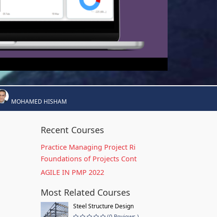
MOHAMED HISHAM
Recent Courses
Practice Managing Project Ri
Foundations of Projects Cont
AGILE IN PMP 2022
Most Related Courses
Steel Structure Design
(0 Reviews )