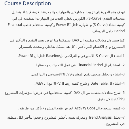
Course Description
تهدف هذه الدورة إلى تزويد المشاركين بالمهارات والمعرفة اللازمة لإنشاء وتحليل
منحنيات التقدم (S-Curve) , الكورس يغطي العديد من المهارات المتقدمه في اني
كيفيه انشاء (S-Curve) و اظهاره داخل Power BI و كيفيه استخدام خاصيه Financial
Period داهل البريماف
كما سنتناول معادلات متقدمه ال DAX ستمكننا منا عرض نسم التقدم و التأخير في
المشروع و اي الاقسام اكثر تأخيرا , كل هذا بشكل تفاعلي و محدث باستمرار.
1-انشاء ال S-Curve الاسبوعي و التراكمي للBaseline داخل ال Power BI.
2- استخدام ال Financial Period في عمل التحديثات و حفظها.
3- انشاء و تحليل منحني تقدم المشروع EV% الاسبوعي و التراكمي.
4- انشاء ال Date Table و شرح كيفيه ربط الPV% مع ال EV% .
5- شرح معادلات متقدمه من ال DAX كفييه استخدامها في عرض المؤشرات المشروع
(KPIs) بشكل دقيق.
6- كيفيه استخدام ال Activity Code لعرض تقدم المشروع بأكثر من طريقه .
7- تحليل Trend Analysis و معرفه نسبه تأخشر المشروع و حجم التأخير لكل منطقه
في المشروع .