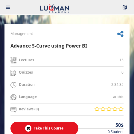
Management
Advance S-Curve using Power BI
15
Lectures
0
Quizzes
2:34:35
Duration
arabic
Language
Reviews (0)
50$
Take This Course
0 Student