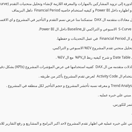
كما سنتناول معادلات متقدمه ال DAX و اي الاقسام اكثر تأخيرا , كل هذا بشكل تفاعلي و محدث باستمرار
ي علي خبره عمليه في اظهار تقدم المشروع لاحد اكبر البرامج و المشاريع و رفع التقارير لل