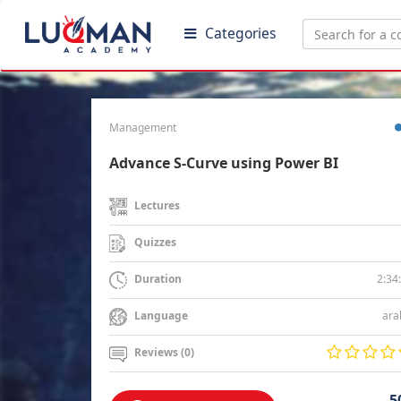
Categories
Management
Advance S-Curve using Power BI
Lectures
Quizzes
2:34
Duration
ara
Language
Reviews (0)
5