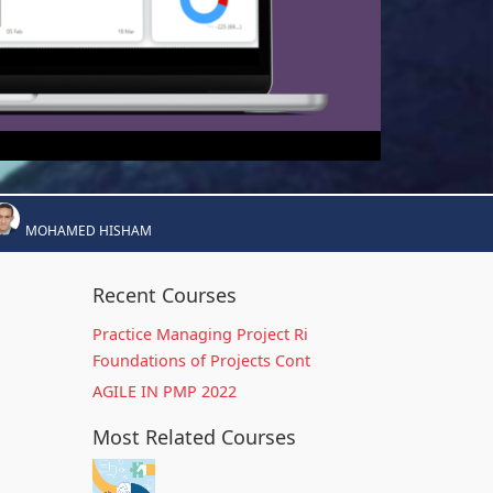
MOHAMED HISHAM
Recent Courses
Practice Managing Project Ri
Foundations of Projects Cont
AGILE IN PMP 2022
Most Related Courses