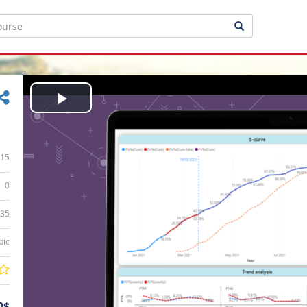
Play
Video
15
0
:35
bic
0$