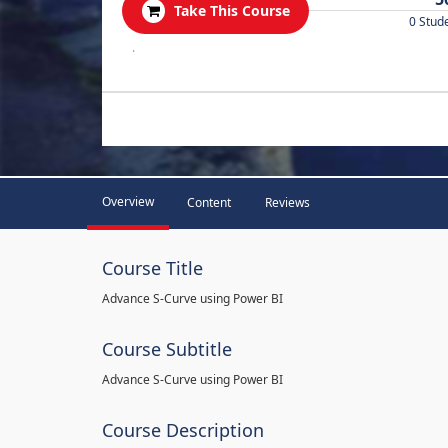
Take This Course
0 Stud
.
Overview
Content
Reviews
Course Title
Advance S-Curve using Power BI
Course Subtitle
Advance S-Curve using Power BI
Course Description