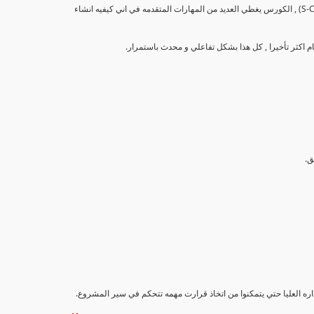
تهدف هذه الدورة إلى تزويد المشاركين بالمهارات والمعرفة اللازمة لإنشاء وتحليل منحنيات التقدم (S-Curve) , الكورس يغطي العديد من المهارات المتقدمه في اني كيفيه انشاء
اداره العليا حتي يتمكنوا من اتخاذ قرارت مهمه تتحكم في سير المشروع