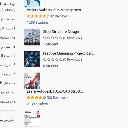
(S-Curve) و اظهاره داخل Power BI و كيفيه استخدام خاصيه Financial Period داهل البريماف
Project Stakeholders Managemen...
(132 Reviews )
ستمكننا منا عرض نسم التقدم و التأخير في المشروع .
1289 Student
1-انشاء ال S-Curve الاسبوعي و التراكمي للBaseline داخل ال Power BI.
Steel Structure Design
2- استخدام ال Financial Period في عمل التحديثات و حفظها.
(0 Reviews )
1 Student
3- انشاء و تحليل منحني تقدم المشروع EV% الاسبوعي و التراكمي.
Practice Managing Project Risk...
4- انشاء ال Date Table و شرح كيفيه ربط الPV% مع ال EV% .
(0 Reviews )
5- شرح معادلات متقدمه من ال DAX كفييه استخدامها في عرض المؤشرات المشروع (KPIs) بشكل دقيق.
0 Student
6- كيفيه استخدام ال Activity Code لعرض تقدم المشروع بأكثر من طريقه .
7- تحليل Trend Analysis و معرفه نسبه تأخشر المشروع و حجم التأخير لكل منطقه في المشروع .
Learn Autodesk® AutoCAD Struct...
8- الكورس مبني علي خبره عمليه .
(88 Reviews )
9- دعم مستمر للكورس.
2139 Student
--------------
الكورس مبن.