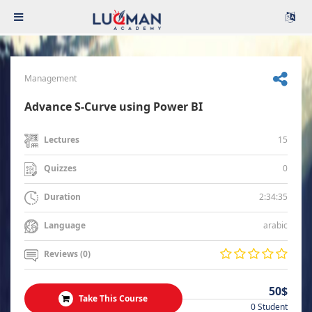
Management
Advance S-Curve using Power BI
15
Lectures
0
Quizzes
2:34:35
Duration
arabic
Language
Reviews (0)
50$
Take This Course
0 Student