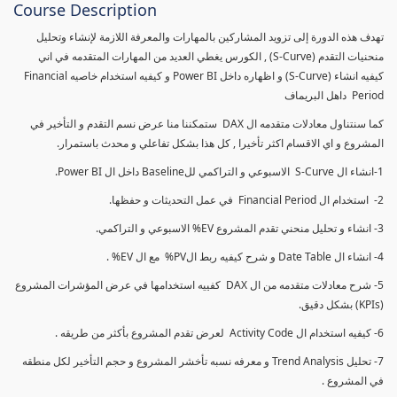
Course Description
تهدف هذه الدورة إلى تزويد المشاركين بالمهارات والمعرفة اللازمة لإنشاء وتحليل
منحنيات التقدم (S-Curve) , الكورس يغطي العديد من المهارات المتقدمه في اني
كيفيه انشاء (S-Curve) و اظهاره داخل Power BI و كيفيه استخدام خاصيه Financial
Period داهل البريماف
كما سنتناول معادلات متقدمه ال DAX ستمكننا منا عرض نسم التقدم و التأخير في
المشروع و اي الاقسام اكثر تأخيرا , كل هذا بشكل تفاعلي و محدث باستمرار.
1-انشاء ال S-Curve الاسبوعي و التراكمي للBaseline داخل ال Power BI.
2- استخدام ال Financial Period في عمل التحديثات و حفظها.
3- انشاء و تحليل منحني تقدم المشروع EV% الاسبوعي و التراكمي.
4- انشاء ال Date Table و شرح كيفيه ربط الPV% مع ال EV% .
5- شرح معادلات متقدمه من ال DAX كفييه استخدامها في عرض المؤشرات المشروع
(KPIs) بشكل دقيق.
6- كيفيه استخدام ال Activity Code لعرض تقدم المشروع بأكثر من طريقه .
7- تحليل Trend Analysis و معرفه نسبه تأخشر المشروع و حجم التأخير لكل منطقه
في المشروع .