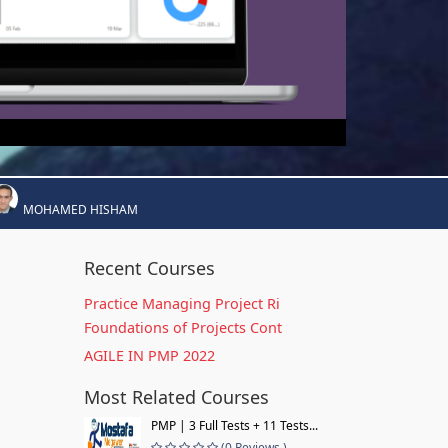
MOHAMED HISHAM
Recent Courses
Practice Managing Project Ri
Foundations of Projects Cont
AGILE IN PMP 2022
Most Related Courses
PMP | 3 Full Tests + 11 Tests...
(0 Reviews )