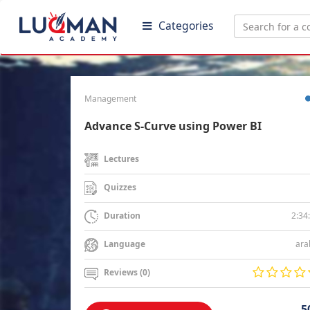
Categories
Management
Advance S-Curve using Power BI
Lectures
Quizzes
2:34
Duration
ara
Language
Reviews (0)
5