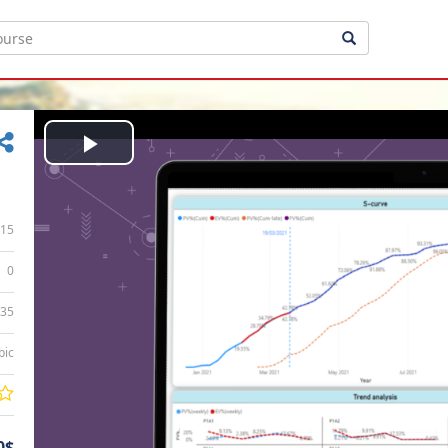
Play
Video
15
0
:35
bic
0$