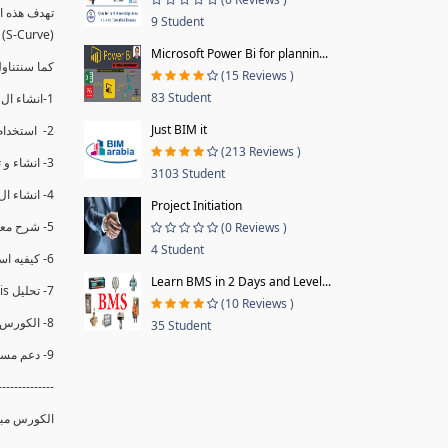
9 Student
(S-Curve) و اظهاره داخل Power BI و كيفيه استخدام خاصيه Financial Period داهل البريماف
Microsoft Power Bi for plannin...
ستمكننا منا عرض نسم التقدم و التأخير في المشروع .
(15 Reviews )
83 Student
1-انشاء ال S-Curve الاسبوعي و التراكمي للBaseline داخل ال Power BI.
Just BIM it
2- استخدام ال Financial Period في عمل التحديثات و حفظها.
(213 Reviews )
3- انشاء و تحليل منحني تقدم المشروع EV% الاسبوعي و التراكمي.
3103 Student
4- انشاء ال Date Table و شرح كيفيه ربط الPV% مع ال EV% .
Project Initiation
5- شرح معادلات متقدمه من ال DAX كفييه استخدامها في عرض المؤشرات المشروع (KPIs) بشكل دقيق.
(0 Reviews )
4 Student
6- كيفيه استخدام ال Activity Code لعرض تقدم المشروع بأكثر من طريقه .
Learn BMS in 2 Days and Level...
7- تحليل Trend Analysis و معرفه نسبه تأخشر المشروع و حجم التأخير لكل منطقه في المشروع .
(10 Reviews )
8- الكورس مبني علي خبره عمليه .
35 Student
9- دعم مستمر للكورس.
--------------
الكورس مبن.