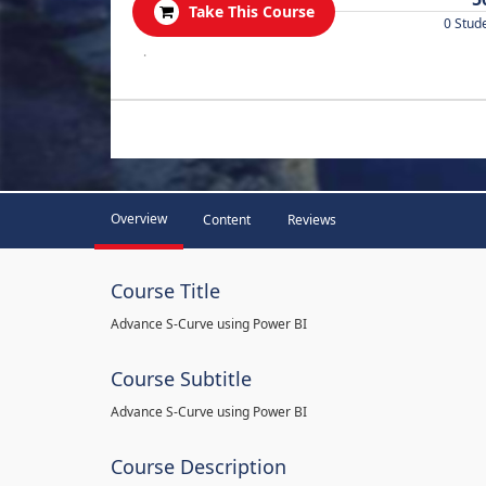
Take This Course
0 Stud
.
Overview
Content
Reviews
Course Title
Advance S-Curve using Power BI
Course Subtitle
Advance S-Curve using Power BI
Course Description