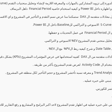
كما سنتناول معادلات متقدمه ال DAX و اي الاقسام اكثر تأخيرا , كل هذا بشكل تفاعلي و محدث باستمرار
ي علي خبره عمليه في اظهار تقدم المشروع لاحد اكبر البرامج و المشاريع و رفع التقارير لل