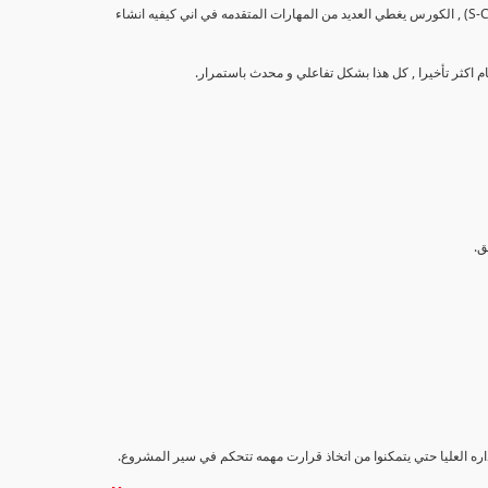
تهدف هذه الدورة إلى تزويد المشاركين بالمهارات والمعرفة اللازمة لإنشاء وتحليل منحنيات التقدم (S-Curve) , الكورس يغطي العديد من المهارات المتقدمه في اني كيفيه انشاء
اداره العليا حتي يتمكنوا من اتخاذ قرارت مهمه تتحكم في سير المشروع