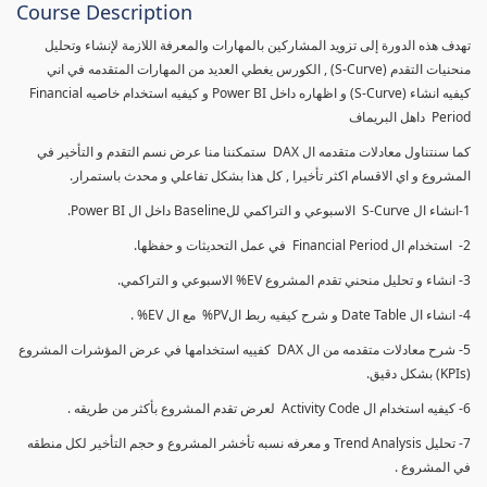
Course Description
تهدف هذه الدورة إلى تزويد المشاركين بالمهارات والمعرفة اللازمة لإنشاء وتحليل
منحنيات التقدم (S-Curve) , الكورس يغطي العديد من المهارات المتقدمه في اني
كيفيه انشاء (S-Curve) و اظهاره داخل Power BI و كيفيه استخدام خاصيه Financial
Period داهل البريماف
كما سنتناول معادلات متقدمه ال DAX ستمكننا منا عرض نسم التقدم و التأخير في
المشروع و اي الاقسام اكثر تأخيرا , كل هذا بشكل تفاعلي و محدث باستمرار.
1-انشاء ال S-Curve الاسبوعي و التراكمي للBaseline داخل ال Power BI.
2- استخدام ال Financial Period في عمل التحديثات و حفظها.
3- انشاء و تحليل منحني تقدم المشروع EV% الاسبوعي و التراكمي.
4- انشاء ال Date Table و شرح كيفيه ربط الPV% مع ال EV% .
5- شرح معادلات متقدمه من ال DAX كفييه استخدامها في عرض المؤشرات المشروع
(KPIs) بشكل دقيق.
6- كيفيه استخدام ال Activity Code لعرض تقدم المشروع بأكثر من طريقه .
7- تحليل Trend Analysis و معرفه نسبه تأخشر المشروع و حجم التأخير لكل منطقه
في المشروع .