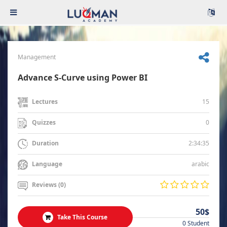
Management
Advance S-Curve using Power BI
15
Lectures
0
Quizzes
2:34:35
Duration
arabic
Language
Reviews (0)
50$
Take This Course
0 Student