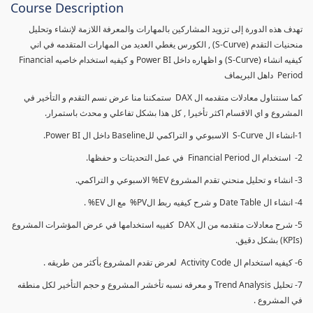
Course Description
تهدف هذه الدورة إلى تزويد المشاركين بالمهارات والمعرفة اللازمة لإنشاء وتحليل
منحنيات التقدم (S-Curve) , الكورس يغطي العديد من المهارات المتقدمه في اني
كيفيه انشاء (S-Curve) و اظهاره داخل Power BI و كيفيه استخدام خاصيه Financial
Period داهل البريماف
كما سنتناول معادلات متقدمه ال DAX ستمكننا منا عرض نسم التقدم و التأخير في
المشروع و اي الاقسام اكثر تأخيرا , كل هذا بشكل تفاعلي و محدث باستمرار.
1-انشاء ال S-Curve الاسبوعي و التراكمي للBaseline داخل ال Power BI.
2- استخدام ال Financial Period في عمل التحديثات و حفظها.
3- انشاء و تحليل منحني تقدم المشروع EV% الاسبوعي و التراكمي.
4- انشاء ال Date Table و شرح كيفيه ربط الPV% مع ال EV% .
5- شرح معادلات متقدمه من ال DAX كفييه استخدامها في عرض المؤشرات المشروع
(KPIs) بشكل دقيق.
6- كيفيه استخدام ال Activity Code لعرض تقدم المشروع بأكثر من طريقه .
7- تحليل Trend Analysis و معرفه نسبه تأخشر المشروع و حجم التأخير لكل منطقه
في المشروع .