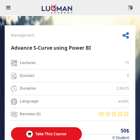
Management
Advance S-Curve using Power BI
15
Lectures
0
Quizzes
2:34:35
Duration
arabic
Language
Reviews (0)
50$
Take This Course
0 Student