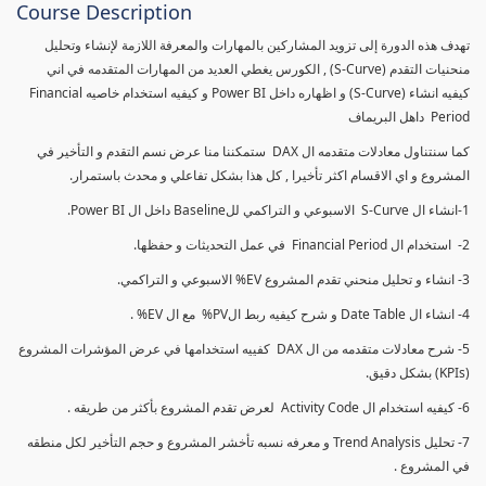
Course Description
تهدف هذه الدورة إلى تزويد المشاركين بالمهارات والمعرفة اللازمة لإنشاء وتحليل
منحنيات التقدم (S-Curve) , الكورس يغطي العديد من المهارات المتقدمه في اني
كيفيه انشاء (S-Curve) و اظهاره داخل Power BI و كيفيه استخدام خاصيه Financial
Period داهل البريماف
كما سنتناول معادلات متقدمه ال DAX ستمكننا منا عرض نسم التقدم و التأخير في
المشروع و اي الاقسام اكثر تأخيرا , كل هذا بشكل تفاعلي و محدث باستمرار.
1-انشاء ال S-Curve الاسبوعي و التراكمي للBaseline داخل ال Power BI.
2- استخدام ال Financial Period في عمل التحديثات و حفظها.
3- انشاء و تحليل منحني تقدم المشروع EV% الاسبوعي و التراكمي.
4- انشاء ال Date Table و شرح كيفيه ربط الPV% مع ال EV% .
5- شرح معادلات متقدمه من ال DAX كفييه استخدامها في عرض المؤشرات المشروع
(KPIs) بشكل دقيق.
6- كيفيه استخدام ال Activity Code لعرض تقدم المشروع بأكثر من طريقه .
7- تحليل Trend Analysis و معرفه نسبه تأخشر المشروع و حجم التأخير لكل منطقه
في المشروع .