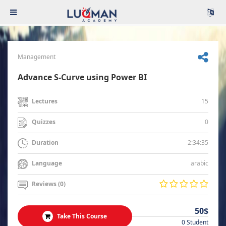
Management
Advance S-Curve using Power BI
15
Lectures
0
Quizzes
2:34:35
Duration
arabic
Language
Reviews (0)
50$
Take This Course
0 Student