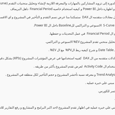
كما سنتناول معادلات متقدمه ال DAX و اي الاقسام اكثر تأخيرا , كل هذا بشكل تفاعلي و محدث باستمرار
ي علي خبره عمليه في اظهار تقدم المشروع لاحد اكبر البرامج و المشاريع و رفع التقارير لل