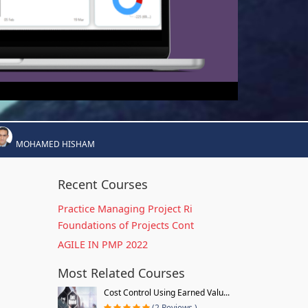
MOHAMED HISHAM
Recent Courses
Practice Managing Project Ri
Foundations of Projects Cont
AGILE IN PMP 2022
Most Related Courses
Cost Control Using Earned Valu...
(2 Reviews )