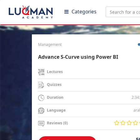
Categories
Management
Advance S-Curve using Power BI
Lectures
Quizzes
2:34
Duration
ara
Language
Reviews (0)
5