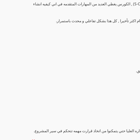
تهدف هذه الدورة إلى تزويد المشاركين بالمهارات والمعرفة اللازمة لإنشاء وتحليل منحنيات التقدم (S-Curve) , الكورس يغطي العديد من المهارات المتقدمه في اني كيفيه انشاء
اداره العليا حتي يتمكنوا من اتخاذ قرارت مهمه تتحكم في سير المشروع