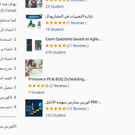
23 Student
(S-Curve) و اظهاره داخل Power BI و كيفيه استخدام خاصيه Financial Period داهل البريماف
إدارة التغييرات في المشاريع ال...
ستمكننا منا عرض نسم التقدم و التأخير في المشروع .
(1 Reviews )
19 Student
1-انشاء ال S-Curve الاسبوعي و التراكمي للBaseline داخل ال Power BI.
Exam Questions based on Agile...
2- استخدام ال Financial Period في عمل التحديثات و حفظها.
(21 Reviews )
3- انشاء و تحليل منحني تقدم المشروع EV% الاسبوعي و التراكمي.
479 Student
4- انشاء ال Date Table و شرح كيفيه ربط الPV% مع ال EV% .
5- شرح معادلات متقدمه من ال DAX كفييه استخدامها في عرض المؤشرات المشروع (KPIs) بشكل دقيق.
6- كيفيه استخدام ال Activity Code لعرض تقدم المشروع بأكثر من طريقه .
Primavera P6 & BOQ (Scheduling...
(2 Reviews )
7- تحليل Trend Analysis و معرفه نسبه تأخشر المشروع و حجم التأخير لكل منطقه في المشروع .
7 Student
8- الكورس مبني علي خبره عمليه .
كورس ممارس منهجية الآجايل PMI-...
9- دعم مستمر للكورس.
(10 Reviews )
133 Student
--------------
الكورس مبن.