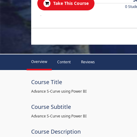
Take This Course
0 Stud
.
Overview
Content
Reviews
Course Title
Advance S-Curve using Power BI
Course Subtitle
Advance S-Curve using Power BI
Course Description