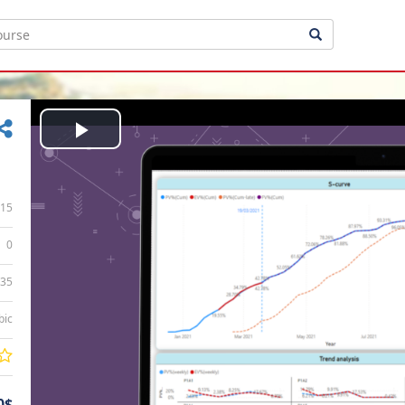
Play
Video
15
0
:35
bic
0$