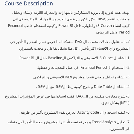
Course Description
تهدف هذه الدورة إلى تزويد المشاركين بالمهارات والمعرفة اللازمة لإنشاء وتحليل
منحنيات التقدم (S-Curve) , الكورس يغطي العديد من المهارات المتقدمه في اني
كيفيه انشاء (S-Curve) و اظهاره داخل Power BI و كيفيه استخدام خاصيه Financial
Period داهل البريماف
كما سنتناول معادلات متقدمه ال DAX ستمكننا منا عرض نسم التقدم و التأخير في
المشروع و اي الاقسام اكثر تأخيرا , كل هذا بشكل تفاعلي و محدث باستمرار.
1-انشاء ال S-Curve الاسبوعي و التراكمي للBaseline داخل ال Power BI.
2- استخدام ال Financial Period في عمل التحديثات و حفظها.
3- انشاء و تحليل منحني تقدم المشروع EV% الاسبوعي و التراكمي.
4- انشاء ال Date Table و شرح كيفيه ربط الPV% مع ال EV% .
5- شرح معادلات متقدمه من ال DAX كفييه استخدامها في عرض المؤشرات المشروع
(KPIs) بشكل دقيق.
6- كيفيه استخدام ال Activity Code لعرض تقدم المشروع بأكثر من طريقه .
7- تحليل Trend Analysis و معرفه نسبه تأخشر المشروع و حجم التأخير لكل منطقه
في المشروع .