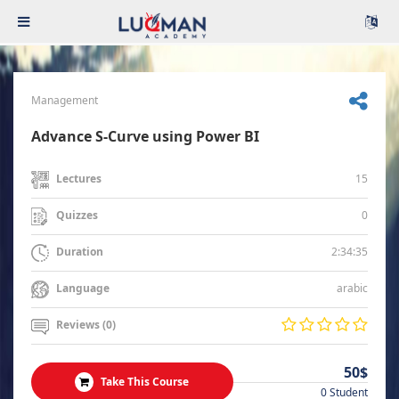
Management
Advance S-Curve using Power BI
15
Lectures
0
Quizzes
2:34:35
Duration
arabic
Language
Reviews (0)
50$
Take This Course
0 Student