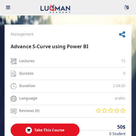
Management
Advance S-Curve using Power BI
15
Lectures
0
Quizzes
2:34:35
Duration
arabic
Language
Reviews (0)
50$
Take This Course
0 Student