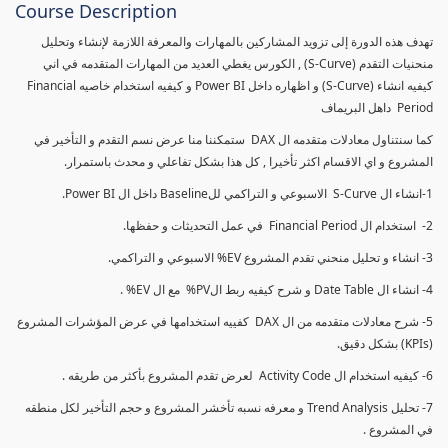
Course Description
تهدف هذه الدورة إلى تزويد المشاركين بالمهارات والمعرفة اللازمة لإنشاء وتحليل
منحنيات التقدم (S-Curve) , الكورس يغطي العديد من المهارات المتقدمه في اني
كيفيه انشاء (S-Curve) و اظهاره داخل Power BI و كيفيه استخدام خاصيه Financial
Period داهل البريماف
كما سنتناول معادلات متقدمه ال DAX ستمكننا منا عرض نسم التقدم و التأخير في
المشروع و اي الاقسام اكثر تأخيرا , كل هذا بشكل تفاعلي و محدث باستمرار.
1-انشاء ال S-Curve الاسبوعي و التراكمي للBaseline داخل ال Power BI.
2- استخدام ال Financial Period في عمل التحديثات و حفظها.
3- انشاء و تحليل منحني تقدم المشروع EV% الاسبوعي و التراكمي.
4- انشاء ال Date Table و شرح كيفيه ربط الPV% مع ال EV% .
5- شرح معادلات متقدمه من ال DAX كفييه استخدامها في عرض المؤشرات المشروع
(KPIs) بشكل دقيق.
6- كيفيه استخدام ال Activity Code لعرض تقدم المشروع بأكثر من طريقه .
7- تحليل Trend Analysis و معرفه نسبه تأخشر المشروع و حجم التأخير لكل منطقه
في المشروع .