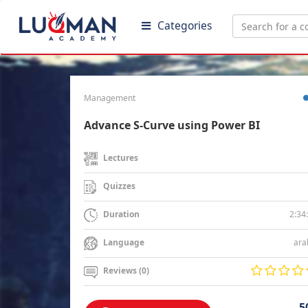
Categories
Management
Advance S-Curve using Power BI
Lectures
Quizzes
2:34
Duration
ara
Language
Reviews (0)
5