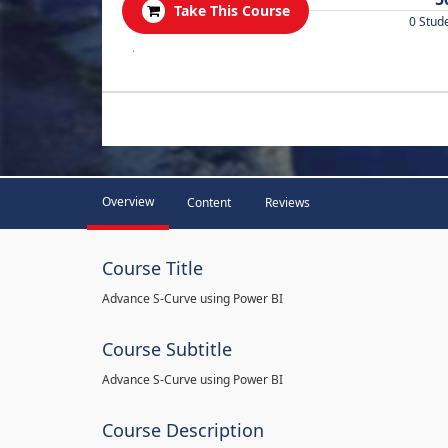
Take This Course
0 Stud
.
Overview
Content
Reviews
Course Title
Advance S-Curve using Power BI
Course Subtitle
Advance S-Curve using Power BI
Course Description