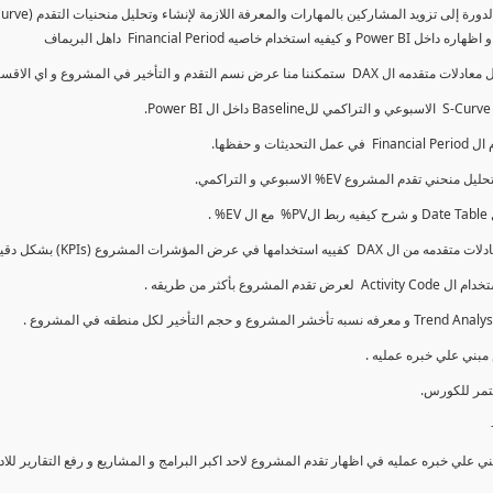
كما سنتناول معادلات متقدمه ال DAX و اي الاقسام اكثر تأخيرا , كل هذا بشكل تفاعلي و محدث باستمرار
ي علي خبره عمليه في اظهار تقدم المشروع لاحد اكبر البرامج و المشاريع و رفع التقارير لل