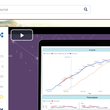
Play
Video
15
0
:35
bic
0$