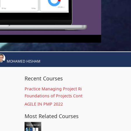
MOHAMED HISHAM
Recent Courses
Practice Managing Project Ri
Foundations of Projects Cont
AGILE IN PMP 2022
Most Related Courses