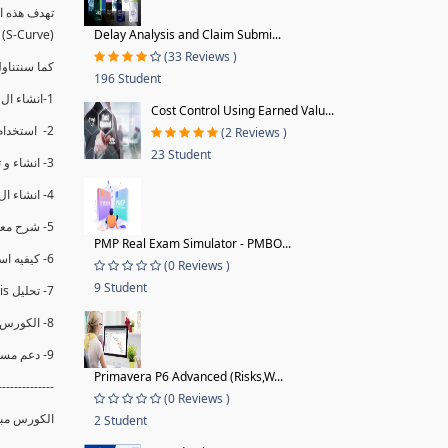
(S-Curve) و اظهاره داخل Power BI و كيفيه استخدام خاصيه Financial Period داهل البريماف
Delay Analysis and Claim Submi...
(33 Reviews )
ستمكننا منا عرض نسم التقدم و التأخير في المشروع .
196 Student
1-انشاء ال S-Curve الاسبوعي و التراكمي للBaseline داخل ال Power BI.
Cost Control Using Earned Valu...
2- استخدام ال Financial Period في عمل التحديثات و حفظها.
(2 Reviews )
23 Student
3- انشاء و تحليل منحني تقدم المشروع EV% الاسبوعي و التراكمي.
4- انشاء ال Date Table و شرح كيفيه ربط الPV% مع ال EV% .
5- شرح معادلات متقدمه من ال DAX كفييه استخدامها في عرض المؤشرات المشروع (KPIs) بشكل دقيق.
PMP Real Exam Simulator - PMBO...
6- كيفيه استخدام ال Activity Code لعرض تقدم المشروع بأكثر من طريقه .
(0 Reviews )
9 Student
7- تحليل Trend Analysis و معرفه نسبه تأخشر المشروع و حجم التأخير لكل منطقه في المشروع .
8- الكورس مبني علي خبره عمليه .
9- دعم مستمر للكورس.
Primavera P6 Advanced (Risks,W...
--------------
(0 Reviews )
الكورس مبن.
2 Student