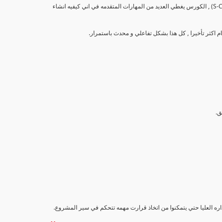
تهدف هذه الدورة إلى تزويد المشاركين بالمهارات والمعرفة اللازمة لإنشاء وتحليل منحنيات التقدم (S-Curve) , الكورس يغطي العديد من المهارات المتقدمه في اني كيفيه انشاء
اداره العليا حتي يتمكنوا من اتخاذ قرارت مهمه تتحكم في سير المشروع