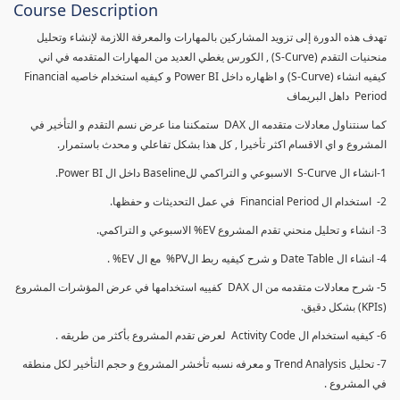
Course Description
تهدف هذه الدورة إلى تزويد المشاركين بالمهارات والمعرفة اللازمة لإنشاء وتحليل
منحنيات التقدم (S-Curve) , الكورس يغطي العديد من المهارات المتقدمه في اني
كيفيه انشاء (S-Curve) و اظهاره داخل Power BI و كيفيه استخدام خاصيه Financial
Period داهل البريماف
كما سنتناول معادلات متقدمه ال DAX ستمكننا منا عرض نسم التقدم و التأخير في
المشروع و اي الاقسام اكثر تأخيرا , كل هذا بشكل تفاعلي و محدث باستمرار.
1-انشاء ال S-Curve الاسبوعي و التراكمي للBaseline داخل ال Power BI.
2- استخدام ال Financial Period في عمل التحديثات و حفظها.
3- انشاء و تحليل منحني تقدم المشروع EV% الاسبوعي و التراكمي.
4- انشاء ال Date Table و شرح كيفيه ربط الPV% مع ال EV% .
5- شرح معادلات متقدمه من ال DAX كفييه استخدامها في عرض المؤشرات المشروع
(KPIs) بشكل دقيق.
6- كيفيه استخدام ال Activity Code لعرض تقدم المشروع بأكثر من طريقه .
7- تحليل Trend Analysis و معرفه نسبه تأخشر المشروع و حجم التأخير لكل منطقه
في المشروع .