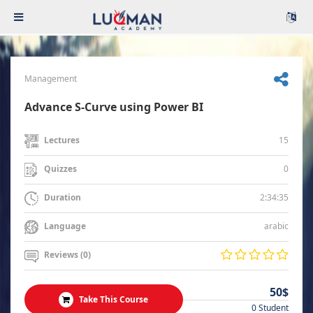
Management
Advance S-Curve using Power BI
15
Lectures
0
Quizzes
2:34:35
Duration
arabic
Language
Reviews (0)
50$
Take This Course
0 Student