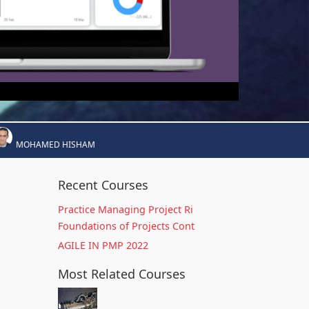
MOHAMED HISHAM
Recent Courses
Practice Managing Project Ri
Foundations of Projects Cont
AGILE IN PMP 2022
Most Related Courses