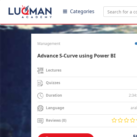
Categories
Management
Advance S-Curve using Power BI
Lectures
Quizzes
2:34
Duration
ara
Language
Reviews (0)
5