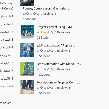
(S-Curve) و اظهاره داخل Power BI و كيفيه استخدام خاصيه Financial Period داهل البريماف
Pumps, Compressors, Gas turbin...
(0 Reviews )
ستمكننا منا عرض نسم التقدم و التأخير في المشروع .
1 Student
1-انشاء ال S-Curve الاسبوعي و التراكمي للBaseline داخل ال Power BI.
Project Control using EVM
2- استخدام ال Financial Period في عمل التحديثات و حفظها.
(4 Reviews )
28 Student
3- انشاء و تحليل منحني تقدم المشروع EV% الاسبوعي و التراكمي.
تطبيقات تقنية النانو " Applica...
4- انشاء ال Date Table و شرح كيفيه ربط الPV% مع ال EV% .
(0 Reviews )
5- شرح معادلات متقدمه من ال DAX كفييه استخدامها في عرض المؤشرات المشروع (KPIs) بشكل دقيق.
0 Student
6- كيفيه استخدام ال Activity Code لعرض تقدم المشروع بأكثر من طريقه .
Learn Animation with Moho Pro...
(0 Reviews )
7- تحليل Trend Analysis و معرفه نسبه تأخشر المشروع و حجم التأخير لكل منطقه في المشروع .
4 Student
8- الكورس مبني علي خبره عمليه .
Foundations of Projects Contro...
9- دعم مستمر للكورس.
(0 Reviews )
3 Student
--------------
الكورس مبن.