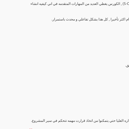
تهدف هذه الدورة إلى تزويد المشاركين بالمهارات والمعرفة اللازمة لإنشاء وتحليل منحنيات التقدم (S-Curve) , الكورس يغطي العديد من المهارات المتقدمه في اني كيفيه انشاء
اداره العليا حتي يتمكنوا من اتخاذ قرارت مهمه تتحكم في سير المشروع