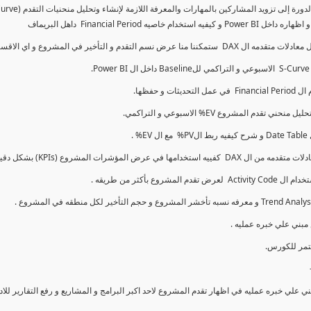
كما سنتناول معادلات متقدمه ال DAX و اي الاقسام اكثر تأخيرا , كل هذا بشكل تفاعلي و محدث باستمرار
ي علي خبره عمليه في اظهار تقدم المشروع لاحد اكبر البرامج و المشاريع و رفع التقارير لل