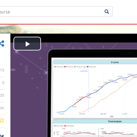
Play
Video
15
0
:35
bic
0$