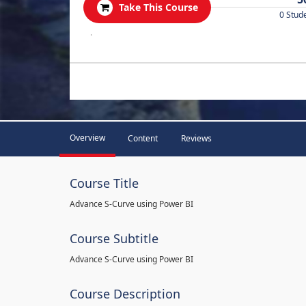
Take This Course
0 Stud
.
Overview
Content
Reviews
Course Title
Advance S-Curve using Power BI
Course Subtitle
Advance S-Curve using Power BI
Course Description