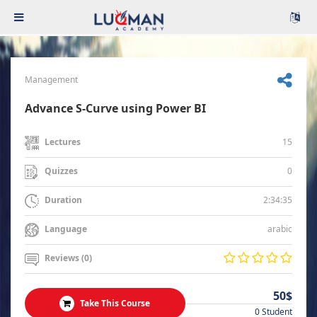
Management
Advance S-Curve using Power BI
15
Lectures
0
Quizzes
2:34:35
Duration
arabic
Language
Reviews (0)
50$
Take This Course
0 Student