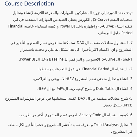
Course Description
تهدف هذه الدورة إلى تزويد المشاركين بالمهارات والمعرفة اللازمة لإنشاء وتحليل
منحنيات التقدم (S-Curve) , الكورس يغطي العديد من المهارات المتقدمه في اني
كيفيه انشاء (S-Curve) و اظهاره داخل Power BI و كيفيه استخدام خاصيه Financial
Period داهل البريماف
كما سنتناول معادلات متقدمه ال DAX ستمكننا منا عرض نسم التقدم و التأخير في
المشروع و اي الاقسام اكثر تأخيرا , كل هذا بشكل تفاعلي و محدث باستمرار.
1-انشاء ال S-Curve الاسبوعي و التراكمي للBaseline داخل ال Power BI.
2- استخدام ال Financial Period في عمل التحديثات و حفظها.
3- انشاء و تحليل منحني تقدم المشروع EV% الاسبوعي و التراكمي.
4- انشاء ال Date Table و شرح كيفيه ربط الPV% مع ال EV% .
5- شرح معادلات متقدمه من ال DAX كفييه استخدامها في عرض المؤشرات المشروع
(KPIs) بشكل دقيق.
6- كيفيه استخدام ال Activity Code لعرض تقدم المشروع بأكثر من طريقه .
7- تحليل Trend Analysis و معرفه نسبه تأخشر المشروع و حجم التأخير لكل منطقه
في المشروع .