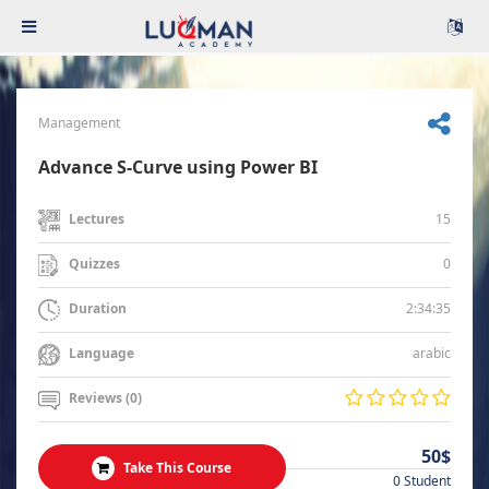
Management
Advance S-Curve using Power BI
15
Lectures
0
Quizzes
2:34:35
Duration
arabic
Language
Reviews (0)
50$
Take This Course
0 Student