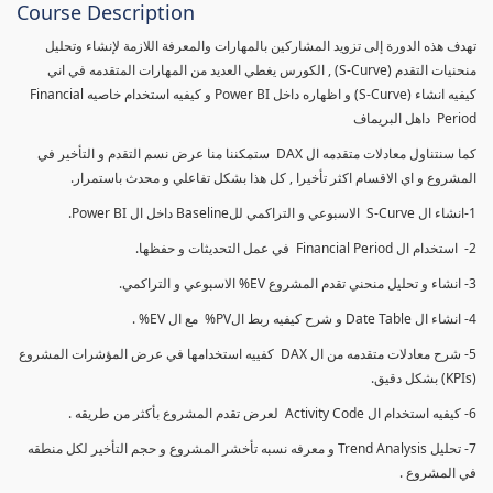
Course Description
تهدف هذه الدورة إلى تزويد المشاركين بالمهارات والمعرفة اللازمة لإنشاء وتحليل
منحنيات التقدم (S-Curve) , الكورس يغطي العديد من المهارات المتقدمه في اني
كيفيه انشاء (S-Curve) و اظهاره داخل Power BI و كيفيه استخدام خاصيه Financial
Period داهل البريماف
كما سنتناول معادلات متقدمه ال DAX ستمكننا منا عرض نسم التقدم و التأخير في
المشروع و اي الاقسام اكثر تأخيرا , كل هذا بشكل تفاعلي و محدث باستمرار.
1-انشاء ال S-Curve الاسبوعي و التراكمي للBaseline داخل ال Power BI.
2- استخدام ال Financial Period في عمل التحديثات و حفظها.
3- انشاء و تحليل منحني تقدم المشروع EV% الاسبوعي و التراكمي.
4- انشاء ال Date Table و شرح كيفيه ربط الPV% مع ال EV% .
5- شرح معادلات متقدمه من ال DAX كفييه استخدامها في عرض المؤشرات المشروع
(KPIs) بشكل دقيق.
6- كيفيه استخدام ال Activity Code لعرض تقدم المشروع بأكثر من طريقه .
7- تحليل Trend Analysis و معرفه نسبه تأخشر المشروع و حجم التأخير لكل منطقه
في المشروع .