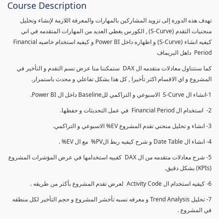
Course Description
تهدف هذه الدورة إلى تزويد المشاركين بالمهارات والمعرفة اللازمة لإنشاء وتحليل
منحنيات التقدم (S-Curve) , الكورس يغطي العديد من المهارات المتقدمه في اني
كيفيه انشاء (S-Curve) و اظهاره داخل Power BI و كيفيه استخدام خاصيه Financial
Period داهل البريماف
كما سنتناول معادلات متقدمه ال DAX ستمكننا منا عرض نسم التقدم و التأخير في
المشروع و اي الاقسام اكثر تأخيرا , كل هذا بشكل تفاعلي و محدث باستمرار.
1-انشاء ال S-Curve الاسبوعي و التراكمي للBaseline داخل ال Power BI.
2- استخدام ال Financial Period في عمل التحديثات و حفظها.
3- انشاء و تحليل منحني تقدم المشروع EV% الاسبوعي و التراكمي.
4- انشاء ال Date Table و شرح كيفيه ربط الPV% مع ال EV% .
5- شرح معادلات متقدمه من ال DAX كفييه استخدامها في عرض المؤشرات المشروع
(KPIs) بشكل دقيق.
6- كيفيه استخدام ال Activity Code لعرض تقدم المشروع بأكثر من طريقه .
7- تحليل Trend Analysis و معرفه نسبه تأخشر المشروع و حجم التأخير لكل منطقه
في المشروع .