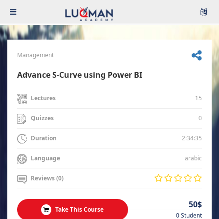
Management
Advance S-Curve using Power BI
15
Lectures
0
Quizzes
2:34:35
Duration
arabic
Language
Reviews (0)
50$
Take This Course
0 Student