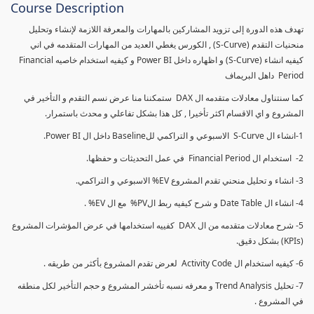
Course Description
تهدف هذه الدورة إلى تزويد المشاركين بالمهارات والمعرفة اللازمة لإنشاء وتحليل
منحنيات التقدم (S-Curve) , الكورس يغطي العديد من المهارات المتقدمه في اني
كيفيه انشاء (S-Curve) و اظهاره داخل Power BI و كيفيه استخدام خاصيه Financial
Period داهل البريماف
كما سنتناول معادلات متقدمه ال DAX ستمكننا منا عرض نسم التقدم و التأخير في
المشروع و اي الاقسام اكثر تأخيرا , كل هذا بشكل تفاعلي و محدث باستمرار.
1-انشاء ال S-Curve الاسبوعي و التراكمي للBaseline داخل ال Power BI.
2- استخدام ال Financial Period في عمل التحديثات و حفظها.
3- انشاء و تحليل منحني تقدم المشروع EV% الاسبوعي و التراكمي.
4- انشاء ال Date Table و شرح كيفيه ربط الPV% مع ال EV% .
5- شرح معادلات متقدمه من ال DAX كفييه استخدامها في عرض المؤشرات المشروع
(KPIs) بشكل دقيق.
6- كيفيه استخدام ال Activity Code لعرض تقدم المشروع بأكثر من طريقه .
7- تحليل Trend Analysis و معرفه نسبه تأخشر المشروع و حجم التأخير لكل منطقه
في المشروع .