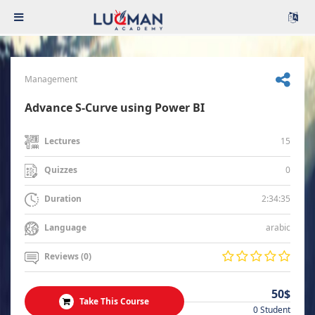
Management
Advance S-Curve using Power BI
15
Lectures
0
Quizzes
2:34:35
Duration
arabic
Language
Reviews (0)
50$
Take This Course
0 Student