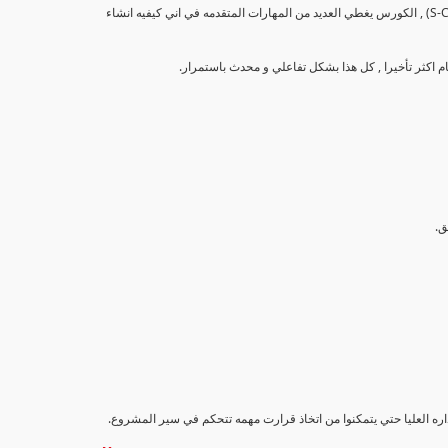
تهدف هذه الدورة إلى تزويد المشاركين بالمهارات والمعرفة اللازمة لإنشاء وتحليل منحنيات التقدم (S-Curve) , الكورس يغطي العديد من المهارات المتقدمه في اني كيفيه انشاء
اداره العليا حتي يتمكنوا من اتخاذ قرارت مهمه تتحكم في سير المشروع