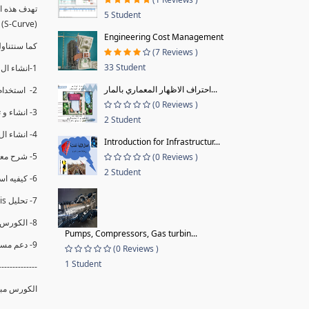
5 Student
(S-Curve) و اظهاره داخل Power BI و كيفيه استخدام خاصيه Financial Period داهل البريماف
Engineering Cost Management
ستمكننا منا عرض نسم التقدم و التأخير في المشروع .
(7 Reviews )
33 Student
1-انشاء ال S-Curve الاسبوعي و التراكمي للBaseline داخل ال Power BI.
احتراف الاظهار المعماري بالمار...
2- استخدام ال Financial Period في عمل التحديثات و حفظها.
(0 Reviews )
3- انشاء و تحليل منحني تقدم المشروع EV% الاسبوعي و التراكمي.
2 Student
4- انشاء ال Date Table و شرح كيفيه ربط الPV% مع ال EV% .
Introduction for Infrastructur...
5- شرح معادلات متقدمه من ال DAX كفييه استخدامها في عرض المؤشرات المشروع (KPIs) بشكل دقيق.
(0 Reviews )
2 Student
6- كيفيه استخدام ال Activity Code لعرض تقدم المشروع بأكثر من طريقه .
7- تحليل Trend Analysis و معرفه نسبه تأخشر المشروع و حجم التأخير لكل منطقه في المشروع .
8- الكورس مبني علي خبره عمليه .
Pumps, Compressors, Gas turbin...
9- دعم مستمر للكورس.
(0 Reviews )
1 Student
--------------
الكورس مبن.