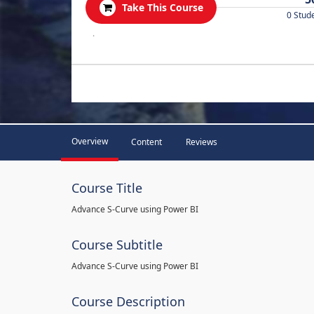
Take This Course
0 Stud
.
Overview
Content
Reviews
Course Title
Advance S-Curve using Power BI
Course Subtitle
Advance S-Curve using Power BI
Course Description