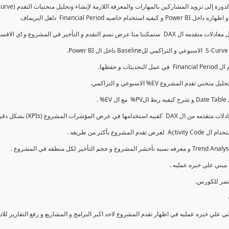
كما سنتناول معادلات متقدمه ال DAX و اي الاقسام اكثر تأخيرا , كل هذا بشكل تفاعلي و محدث باستمرار
ي علي خبره عمليه في اظهار تقدم المشروع لاحد اكبر البرامج و المشاريع و رفع التقارير لل