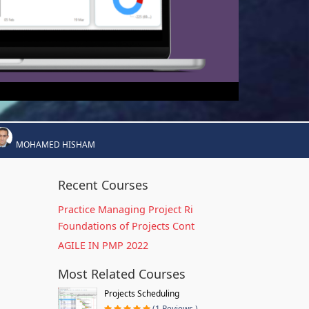
MOHAMED HISHAM
Recent Courses
Practice Managing Project Ri
Foundations of Projects Cont
AGILE IN PMP 2022
Most Related Courses
Projects Scheduling
(1 Reviews )