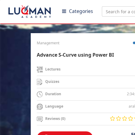
Categories
Management
Advance S-Curve using Power BI
Lectures
Quizzes
2:34
Duration
ara
Language
Reviews (0)
5