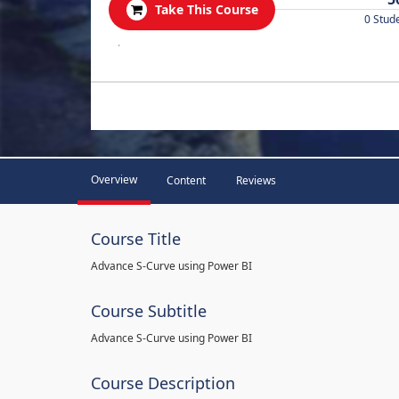
Take This Course
0 Stud
.
Overview
Content
Reviews
Course Title
Advance S-Curve using Power BI
Course Subtitle
Advance S-Curve using Power BI
Course Description