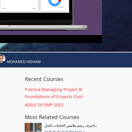
MOHAMED HISHAM
Recent Courses
Practice Managing Project Ri
Foundations of Projects Cont
AGILE IN PMP 2022
Most Related Courses
احترف رسم ملامس الخامات بالمار...
(0 Reviews )