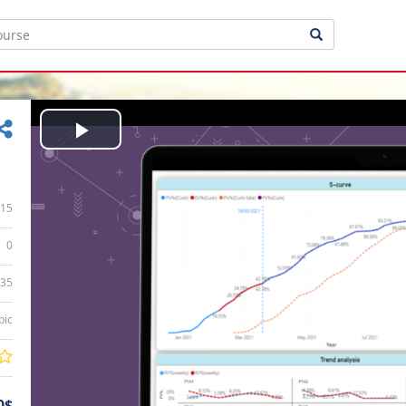
Play
Video
15
0
:35
bic
0$