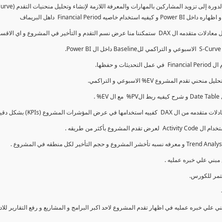
كما سنتناول معادلات متقدمه ال DAX و اي الاقسام اكثر تأخيرا , كل هذا بشكل تفاعلي و محدث باستمرار
ي علي خبره عمليه في اظهار تقدم المشروع لاحد اكبر البرامج و المشاريع و رفع التقارير لل