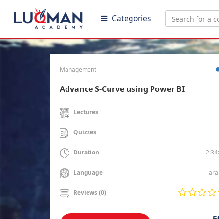
Categories
Management
Advance S-Curve using Power BI
Lectures
Quizzes
2:34
Duration
ara
Language
Reviews (0)
5