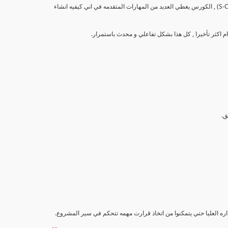
تهدف هذه الدورة إلى تزويد المشاركين بالمهارات والمعرفة اللازمة لإنشاء وتحليل منحنيات التقدم (S-Curve) , الكورس يغطي العديد من المهارات المتقدمه في اني كيفيه انشاء
اداره العليا حتي يتمكنوا من اتخاذ قرارت مهمه تتحكم في سير المشروع