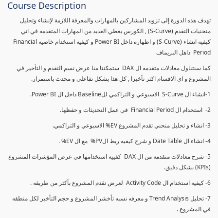
Course Description
تهدف هذه الدورة إلى تزويد المشاركين بالمهارات والمعرفة اللازمة لإنشاء وتحليل
منحنيات التقدم (S-Curve) , الكورس يغطي العديد من المهارات المتقدمه في اني
كيفيه انشاء (S-Curve) و اظهاره داخل Power BI و كيفيه استخدام خاصيه Financial
Period داهل البريماف
كما سنتناول معادلات متقدمه ال DAX ستمكننا منا عرض نسم التقدم و التأخير في
المشروع و اي الاقسام اكثر تأخيرا , كل هذا بشكل تفاعلي و محدث باستمرار.
1-انشاء ال S-Curve الاسبوعي و التراكمي للBaseline داخل ال Power BI.
2- استخدام ال Financial Period في عمل التحديثات و حفظها.
3- انشاء و تحليل منحني تقدم المشروع EV% الاسبوعي و التراكمي.
4- انشاء ال Date Table و شرح كيفيه ربط الPV% مع ال EV% .
5- شرح معادلات متقدمه من ال DAX كفييه استخدامها في عرض المؤشرات المشروع
(KPIs) بشكل دقيق.
6- كيفيه استخدام ال Activity Code لعرض تقدم المشروع بأكثر من طريقه .
7- تحليل Trend Analysis و معرفه نسبه تأخشر المشروع و حجم التأخير لكل منطقه
في المشروع .