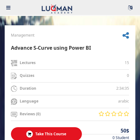
Management
Advance S-Curve using Power BI
15
Lectures
0
Quizzes
2:34:35
Duration
arabic
Language
Reviews (0)
50$
Take This Course
0 Student