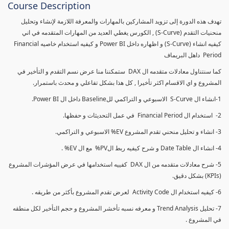
Course Description
تهدف هذه الدورة إلى تزويد المشاركين بالمهارات والمعرفة اللازمة لإنشاء وتحليل
منحنيات التقدم (S-Curve) , الكورس يغطي العديد من المهارات المتقدمه في اني
كيفيه انشاء (S-Curve) و اظهاره داخل Power BI و كيفيه استخدام خاصيه Financial
Period داهل البريماف
كما سنتناول معادلات متقدمه ال DAX ستمكننا منا عرض نسم التقدم و التأخير في
المشروع و اي الاقسام اكثر تأخيرا , كل هذا بشكل تفاعلي و محدث باستمرار.
1-انشاء ال S-Curve الاسبوعي و التراكمي للBaseline داخل ال Power BI.
2- استخدام ال Financial Period في عمل التحديثات و حفظها.
3- انشاء و تحليل منحني تقدم المشروع EV% الاسبوعي و التراكمي.
4- انشاء ال Date Table و شرح كيفيه ربط الPV% مع ال EV% .
5- شرح معادلات متقدمه من ال DAX كفييه استخدامها في عرض المؤشرات المشروع
(KPIs) بشكل دقيق.
6- كيفيه استخدام ال Activity Code لعرض تقدم المشروع بأكثر من طريقه .
7- تحليل Trend Analysis و معرفه نسبه تأخشر المشروع و حجم التأخير لكل منطقه
في المشروع .