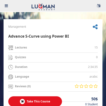
Management
Advance S-Curve using Power BI
15
Lectures
0
Quizzes
2:34:35
Duration
arabic
Language
Reviews (0)
50$
Take This Course
0 Student