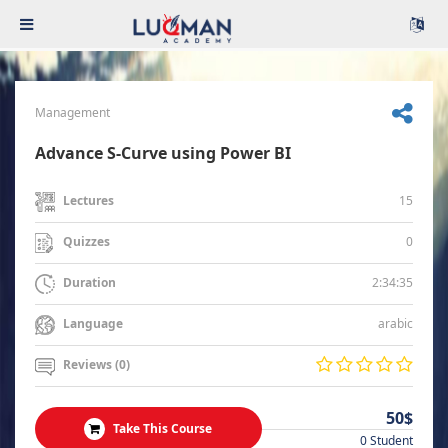
Management
Advance S-Curve using Power BI
15
Lectures
0
Quizzes
2:34:35
Duration
arabic
Language
Reviews (0)
50$
Take This Course
0 Student