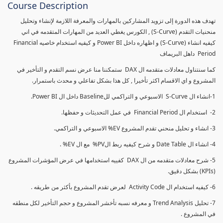
Course Description
تهدف هذه الدورة إلى تزويد المشاركين بالمهارات والمعرفة اللازمة لإنشاء وتحليل
منحنيات التقدم (S-Curve) , الكورس يغطي العديد من المهارات المتقدمه في اني
كيفيه انشاء (S-Curve) و اظهاره داخل Power BI و كيفيه استخدام خاصيه Financial
Period داهل البريماف
كما سنتناول معادلات متقدمه ال DAX ستمكننا منا عرض نسم التقدم و التأخير في
المشروع و اي الاقسام اكثر تأخيرا , كل هذا بشكل تفاعلي و محدث باستمرار.
1-انشاء ال S-Curve الاسبوعي و التراكمي للBaseline داخل ال Power BI.
2- استخدام ال Financial Period في عمل التحديثات و حفظها.
3- انشاء و تحليل منحني تقدم المشروع EV% الاسبوعي و التراكمي.
4- انشاء ال Date Table و شرح كيفيه ربط الPV% مع ال EV% .
5- شرح معادلات متقدمه من ال DAX كفييه استخدامها في عرض المؤشرات المشروع
(KPIs) بشكل دقيق.
6- كيفيه استخدام ال Activity Code لعرض تقدم المشروع بأكثر من طريقه .
7- تحليل Trend Analysis و معرفه نسبه تأخشر المشروع و حجم التأخير لكل منطقه
في المشروع .