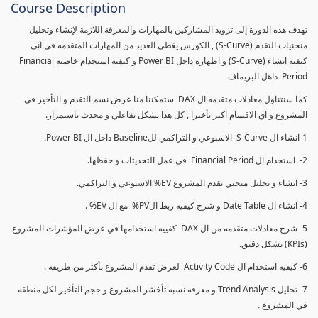
Course Description
تهدف هذه الدورة إلى تزويد المشاركين بالمهارات والمعرفة اللازمة لإنشاء وتحليل
منحنيات التقدم (S-Curve) , الكورس يغطي العديد من المهارات المتقدمه في اني
كيفيه انشاء (S-Curve) و اظهاره داخل Power BI و كيفيه استخدام خاصيه Financial
Period داهل البريماف
كما سنتناول معادلات متقدمه ال DAX ستمكننا منا عرض نسم التقدم و التأخير في
المشروع و اي الاقسام اكثر تأخيرا , كل هذا بشكل تفاعلي و محدث باستمرار.
1-انشاء ال S-Curve الاسبوعي و التراكمي للBaseline داخل ال Power BI.
2- استخدام ال Financial Period في عمل التحديثات و حفظها.
3- انشاء و تحليل منحني تقدم المشروع EV% الاسبوعي و التراكمي.
4- انشاء ال Date Table و شرح كيفيه ربط الPV% مع ال EV% .
5- شرح معادلات متقدمه من ال DAX كفييه استخدامها في عرض المؤشرات المشروع
(KPIs) بشكل دقيق.
6- كيفيه استخدام ال Activity Code لعرض تقدم المشروع بأكثر من طريقه .
7- تحليل Trend Analysis و معرفه نسبه تأخشر المشروع و حجم التأخير لكل منطقه
في المشروع .