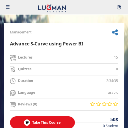
Management
Advance S-Curve using Power BI
15
Lectures
0
Quizzes
2:34:35
Duration
arabic
Language
Reviews (0)
50$
Take This Course
0 Student