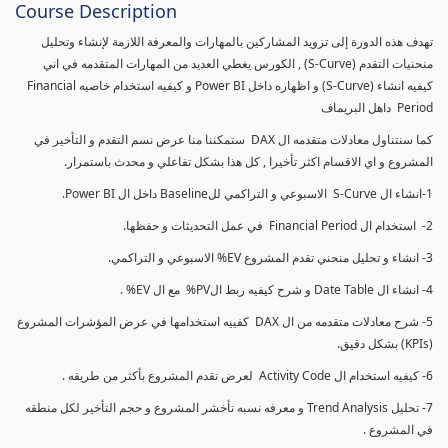
Course Description
تهدف هذه الدورة إلى تزويد المشاركين بالمهارات والمعرفة اللازمة لإنشاء وتحليل
منحنيات التقدم (S-Curve) , الكورس يغطي العديد من المهارات المتقدمه في اني
كيفيه انشاء (S-Curve) و اظهاره داخل Power BI و كيفيه استخدام خاصيه Financial
Period داهل البريماف
كما سنتناول معادلات متقدمه ال DAX ستمكننا منا عرض نسم التقدم و التأخير في
المشروع و اي الاقسام اكثر تأخيرا , كل هذا بشكل تفاعلي و محدث باستمرار.
1-انشاء ال S-Curve الاسبوعي و التراكمي للBaseline داخل ال Power BI.
2- استخدام ال Financial Period في عمل التحديثات و حفظها.
3- انشاء و تحليل منحني تقدم المشروع EV% الاسبوعي و التراكمي.
4- انشاء ال Date Table و شرح كيفيه ربط الPV% مع ال EV% .
5- شرح معادلات متقدمه من ال DAX كفييه استخدامها في عرض المؤشرات المشروع
(KPIs) بشكل دقيق.
6- كيفيه استخدام ال Activity Code لعرض تقدم المشروع بأكثر من طريقه .
7- تحليل Trend Analysis و معرفه نسبه تأخشر المشروع و حجم التأخير لكل منطقه
في المشروع .