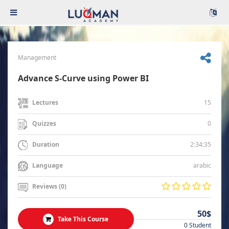
Management
Advance S-Curve using Power BI
15
Lectures
0
Quizzes
2:34:35
Duration
arabic
Language
Reviews (0)
50$
Take This Course
0 Student