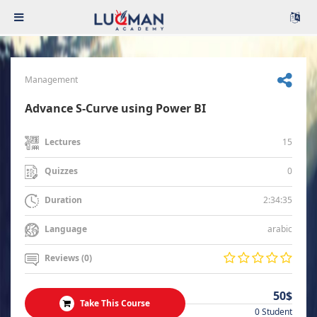
Management
Advance S-Curve using Power BI
15
Lectures
0
Quizzes
2:34:35
Duration
arabic
Language
Reviews (0)
50$
Take This Course
0 Student