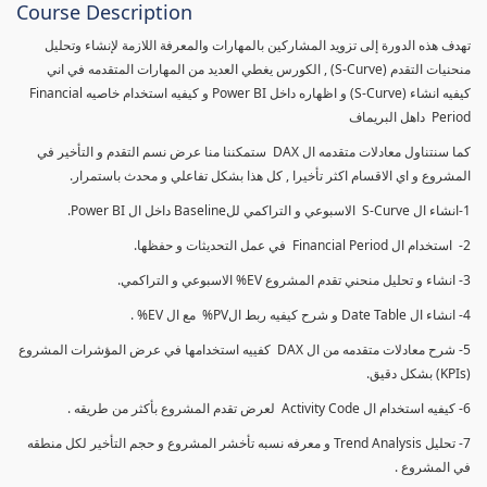
Course Description
تهدف هذه الدورة إلى تزويد المشاركين بالمهارات والمعرفة اللازمة لإنشاء وتحليل
منحنيات التقدم (S-Curve) , الكورس يغطي العديد من المهارات المتقدمه في اني
كيفيه انشاء (S-Curve) و اظهاره داخل Power BI و كيفيه استخدام خاصيه Financial
Period داهل البريماف
كما سنتناول معادلات متقدمه ال DAX ستمكننا منا عرض نسم التقدم و التأخير في
المشروع و اي الاقسام اكثر تأخيرا , كل هذا بشكل تفاعلي و محدث باستمرار.
1-انشاء ال S-Curve الاسبوعي و التراكمي للBaseline داخل ال Power BI.
2- استخدام ال Financial Period في عمل التحديثات و حفظها.
3- انشاء و تحليل منحني تقدم المشروع EV% الاسبوعي و التراكمي.
4- انشاء ال Date Table و شرح كيفيه ربط الPV% مع ال EV% .
5- شرح معادلات متقدمه من ال DAX كفييه استخدامها في عرض المؤشرات المشروع
(KPIs) بشكل دقيق.
6- كيفيه استخدام ال Activity Code لعرض تقدم المشروع بأكثر من طريقه .
7- تحليل Trend Analysis و معرفه نسبه تأخشر المشروع و حجم التأخير لكل منطقه
في المشروع .