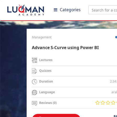
Categories
Management
Advance S-Curve using Power BI
Lectures
Quizzes
2:34
Duration
ara
Language
Reviews (0)
5