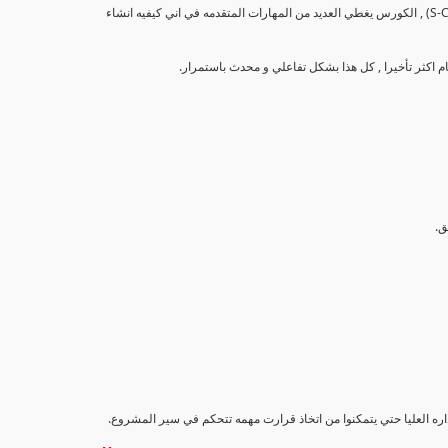
تهدف هذه الدورة إلى تزويد المشاركين بالمهارات والمعرفة اللازمة لإنشاء وتحليل منحنيات التقدم (S-Curve) , الكورس يغطي العديد من المهارات المتقدمه في اني كيفيه انشاء
اداره العليا حتي يتمكنوا من اتخاذ قرارت مهمه تتحكم في سير المشروع