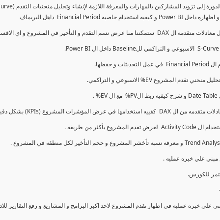
كما سنتناول معادلات متقدمه ال DAX و اي الاقسام اكثر تأخيرا , كل هذا بشكل تفاعلي و محدث باستمرار
ي علي خبره عمليه في اظهار تقدم المشروع لاحد اكبر البرامج و المشاريع و رفع التقارير لل