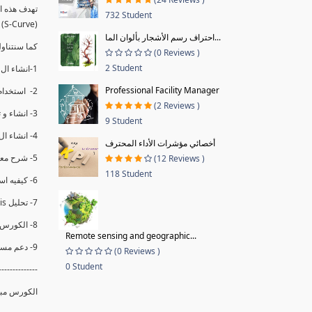
732 Student
(S-Curve) و اظهاره داخل Power BI و كيفيه استخدام خاصيه Financial Period داهل البريماف
احتراف رسم الأشجار بألوان الما...
ستمكننا منا عرض نسم التقدم و التأخير في المشروع .
(0 Reviews )
2 Student
1-انشاء ال S-Curve الاسبوعي و التراكمي للBaseline داخل ال Power BI.
Professional Facility Manager
2- استخدام ال Financial Period في عمل التحديثات و حفظها.
(2 Reviews )
3- انشاء و تحليل منحني تقدم المشروع EV% الاسبوعي و التراكمي.
9 Student
4- انشاء ال Date Table و شرح كيفيه ربط الPV% مع ال EV% .
أخصائي مؤشرات الأداء المحترف
5- شرح معادلات متقدمه من ال DAX كفييه استخدامها في عرض المؤشرات المشروع (KPIs) بشكل دقيق.
(12 Reviews )
118 Student
6- كيفيه استخدام ال Activity Code لعرض تقدم المشروع بأكثر من طريقه .
7- تحليل Trend Analysis و معرفه نسبه تأخشر المشروع و حجم التأخير لكل منطقه في المشروع .
8- الكورس مبني علي خبره عمليه .
Remote sensing and geographic...
9- دعم مستمر للكورس.
(0 Reviews )
0 Student
--------------
الكورس مبن.