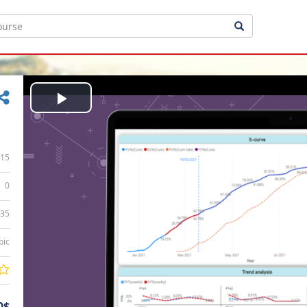
Play
Video
15
0
:35
bic
0$