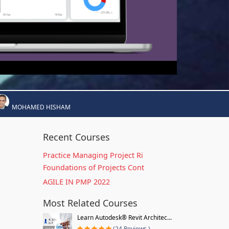
MOHAMED HISHAM
Recent Courses
Practice Managing Project Ri
Foundations of Projects Cont
AGILE IN PMP 2022
Most Related Courses
Learn Autodesk® Revit Architec...
(24 Reviews )