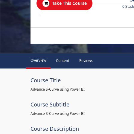
Take This Course
0 Stud
.
Overview
Content
Reviews
Course Title
Advance S-Curve using Power BI
Course Subtitle
Advance S-Curve using Power BI
Course Description