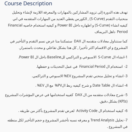
Course Description
تهدف هذه الدورة إلى تزويد المشاركين بالمهارات والمعرفة اللازمة لإنشاء وتحليل
منحنيات التقدم (S-Curve) , الكورس يغطي العديد من المهارات المتقدمه في اني
كيفيه انشاء (S-Curve) و اظهاره داخل Power BI و كيفيه استخدام خاصيه Financial
Period داهل البريماف
كما سنتناول معادلات متقدمه ال DAX ستمكننا منا عرض نسم التقدم و التأخير في
المشروع و اي الاقسام اكثر تأخيرا , كل هذا بشكل تفاعلي و محدث باستمرار.
1-انشاء ال S-Curve الاسبوعي و التراكمي للBaseline داخل ال Power BI.
2- استخدام ال Financial Period في عمل التحديثات و حفظها.
3- انشاء و تحليل منحني تقدم المشروع EV% الاسبوعي و التراكمي.
4- انشاء ال Date Table و شرح كيفيه ربط الPV% مع ال EV% .
5- شرح معادلات متقدمه من ال DAX كفييه استخدامها في عرض المؤشرات المشروع
(KPIs) بشكل دقيق.
6- كيفيه استخدام ال Activity Code لعرض تقدم المشروع بأكثر من طريقه .
7- تحليل Trend Analysis و معرفه نسبه تأخشر المشروع و حجم التأخير لكل منطقه
في المشروع .