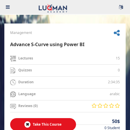
Management
Advance S-Curve using Power BI
15
Lectures
0
Quizzes
2:34:35
Duration
arabic
Language
Reviews (0)
50$
Take This Course
0 Student