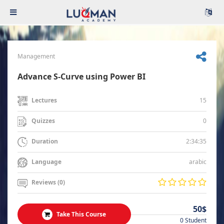
Management
Advance S-Curve using Power BI
15
Lectures
0
Quizzes
2:34:35
Duration
arabic
Language
Reviews (0)
50$
Take This Course
0 Student