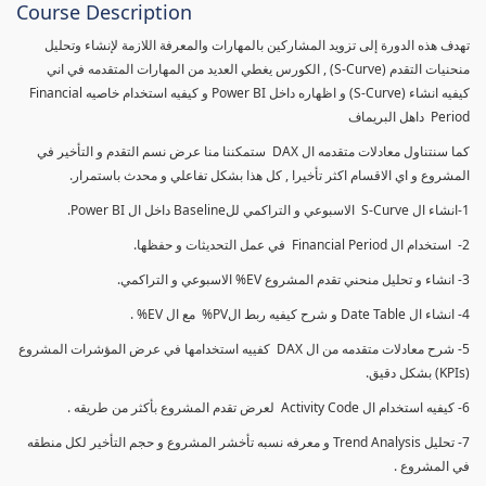
Course Description
تهدف هذه الدورة إلى تزويد المشاركين بالمهارات والمعرفة اللازمة لإنشاء وتحليل
منحنيات التقدم (S-Curve) , الكورس يغطي العديد من المهارات المتقدمه في اني
كيفيه انشاء (S-Curve) و اظهاره داخل Power BI و كيفيه استخدام خاصيه Financial
Period داهل البريماف
كما سنتناول معادلات متقدمه ال DAX ستمكننا منا عرض نسم التقدم و التأخير في
المشروع و اي الاقسام اكثر تأخيرا , كل هذا بشكل تفاعلي و محدث باستمرار.
1-انشاء ال S-Curve الاسبوعي و التراكمي للBaseline داخل ال Power BI.
2- استخدام ال Financial Period في عمل التحديثات و حفظها.
3- انشاء و تحليل منحني تقدم المشروع EV% الاسبوعي و التراكمي.
4- انشاء ال Date Table و شرح كيفيه ربط الPV% مع ال EV% .
5- شرح معادلات متقدمه من ال DAX كفييه استخدامها في عرض المؤشرات المشروع
(KPIs) بشكل دقيق.
6- كيفيه استخدام ال Activity Code لعرض تقدم المشروع بأكثر من طريقه .
7- تحليل Trend Analysis و معرفه نسبه تأخشر المشروع و حجم التأخير لكل منطقه
في المشروع .