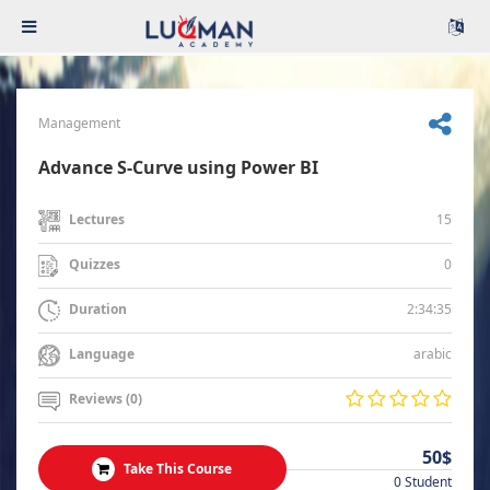
Management
Advance S-Curve using Power BI
15
Lectures
0
Quizzes
2:34:35
Duration
arabic
Language
Reviews (0)
50$
Take This Course
0 Student