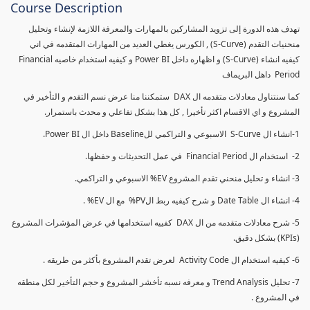
Course Description
تهدف هذه الدورة إلى تزويد المشاركين بالمهارات والمعرفة اللازمة لإنشاء وتحليل
منحنيات التقدم (S-Curve) , الكورس يغطي العديد من المهارات المتقدمه في اني
كيفيه انشاء (S-Curve) و اظهاره داخل Power BI و كيفيه استخدام خاصيه Financial
Period داهل البريماف
كما سنتناول معادلات متقدمه ال DAX ستمكننا منا عرض نسم التقدم و التأخير في
المشروع و اي الاقسام اكثر تأخيرا , كل هذا بشكل تفاعلي و محدث باستمرار.
1-انشاء ال S-Curve الاسبوعي و التراكمي للBaseline داخل ال Power BI.
2- استخدام ال Financial Period في عمل التحديثات و حفظها.
3- انشاء و تحليل منحني تقدم المشروع EV% الاسبوعي و التراكمي.
4- انشاء ال Date Table و شرح كيفيه ربط الPV% مع ال EV% .
5- شرح معادلات متقدمه من ال DAX كفييه استخدامها في عرض المؤشرات المشروع
(KPIs) بشكل دقيق.
6- كيفيه استخدام ال Activity Code لعرض تقدم المشروع بأكثر من طريقه .
7- تحليل Trend Analysis و معرفه نسبه تأخشر المشروع و حجم التأخير لكل منطقه
في المشروع .